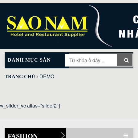
DANH MỤC SẢN
MAIN MENU
PHẨM
DEMO
TRANG CHỦ
ev_slider_vc alias=”slider2″]
FASHION