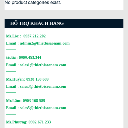
No product categories exist.
HỖ TRỢ KHÁCH HÀNG
Ms.Lộc :
0937.212.202
Email :
admin2@thietbisaonam.com
*****
0909.453.344
Ms.Nhi :
Email :
sales1@thietbisaonam.com
*****
Ms.Huyền:
0938 158 689
Email :
sales3@thietbisaonam.com
*****
Mr.Lâm:
0903 168 589
Email :
sales5@thietbisaonam.com
*****
Ms.Phương:
0902 671 233