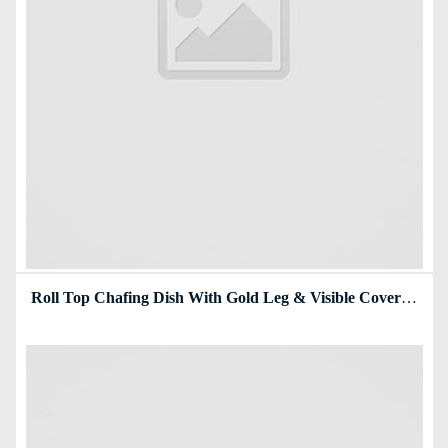
Roll Top Chafing Dish With Gold Leg & Visible Cover/ Nồi Hâm Thức Ăn Sacona Hình Chữ Nhật Nắp Kiếng Chân Vàng
Read more