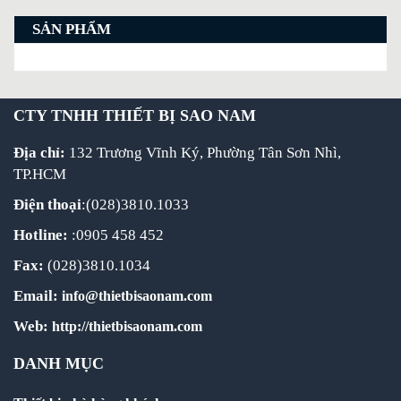
SẢN PHẨM
CTY TNHH THIẾT BỊ SAO NAM
Địa chỉ:
132 Trương Vĩnh Ký, Phường Tân Sơn Nhì,
TP.HCM
Điện thoại
:(028)3810.1033
Hotline:
:0905 458 452
Fax:
(028)3810.1034
Email:
info@thietbisaonam.com
Web:
http://thietbisaonam.com
DANH MỤC