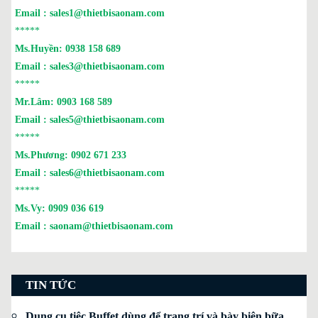
Email :
sales1@thietbisaonam.com
*****
Ms.Huyền:
0938 158 689
Email :
sales3@thietbisaonam.com
*****
Mr.Lâm:
0903 168 589
Email :
sales5@thietbisaonam.com
*****
Ms.Phương:
0902 671 233
Email :
sales6@thietbisaonam.com
*****
Ms.Vy:
0909 036 619
Email :
saonam@thietbisaonam.com
TIN TỨC
Dụng cụ tiệc Buffet dùng để trang trí và bày biện bữa