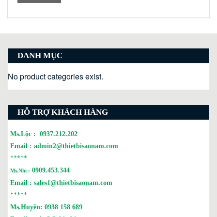
DANH MỤC
No product categories exist.
HỖ TRỢ KHÁCH HÀNG
Ms.Lộc :
0937.212.202
Email :
admin2@thietbisaonam.com
*****
0909.453.344
Ms.Nhi :
Email :
sales1@thietbisaonam.com
*****
Ms.Huyền:
0938 158 689