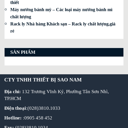
thiết
Máy nướng bánh mỳ – Các loại máy nướng bánh mì
chất lượng
Rack ly Nhà hàng Khách sạn – Rack ly chất lượng,giá
rẻ
SẢN PHẨM
CTY TNHH THIẾT BỊ SAO NAM
Địa chỉ:
132 Trương Vĩnh Ký, Phường Tân Sơn Nhì,
TP.HCM
Điện thoại
:(028)3810.1033
Hotline:
:0905 458 452
Fax:
(028)3810.1034