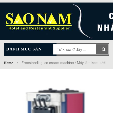
DANH MỤC SẢN
MAIN MENU
PHẨM
Freestanding ice cream machine / Máy làm kem tươi
Home