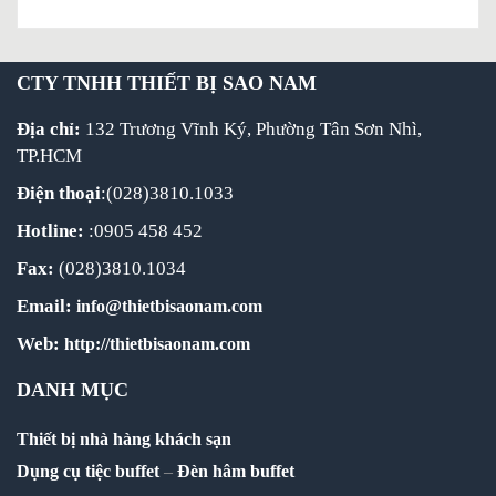
CTY TNHH THIẾT BỊ SAO NAM
Địa chỉ:
132 Trương Vĩnh Ký, Phường Tân Sơn Nhì,
TP.HCM
Điện thoại
:(028)3810.1033
Hotline:
:0905 458 452
Fax:
(028)3810.1034
Email:
info@thietbisaonam.com
Web:
http://thietbisaonam.com
DANH MỤC
Thiết bị nhà hàng khách sạn
Dụng cụ tiệc buffet
–
Đèn hâm buffet