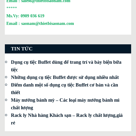
Email :
sales6@thietbisaonam.com
*****
Ms.Vy:
0909 036 619
Email :
saonam@thietbisaonam.com
TIN TỨC
Dụng cụ tiệc Buffet dùng để trang trí và bày biện bữa
tiệc
Những dụng cụ tiệc Buffet được sử dụng nhiều nhất
Điểm danh một số dụng cụ tiệc Buffet cơ bản và cần
thiết
Máy nướng bánh mỳ – Các loại máy nướng bánh mì
chất lượng
Rack ly Nhà hàng Khách sạn – Rack ly chất lượng,giá
rẻ