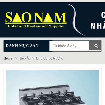
DANH MỤC SẢN
MAIN MENU
PHẨM
Bếp Âu 4 Họng Có Lò Nướng
Home