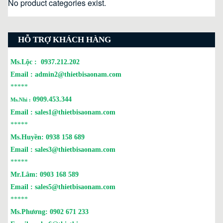
No product categories exist.
HỖ TRỢ KHÁCH HÀNG
Ms.Lộc :
0937.212.202
Email :
admin2@thietbisaonam.com
*****
0909.453.344
Ms.Nhi :
Email :
sales1@thietbisaonam.com
*****
Ms.Huyền:
0938 158 689
Email :
sales3@thietbisaonam.com
*****
Mr.Lâm:
0903 168 589
Email :
sales5@thietbisaonam.com
*****
Ms.Phương:
0902 671 233