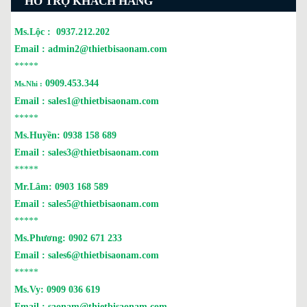
HỖ TRỢ KHÁCH HÀNG
Ms.Lộc :
0937.212.202
Email :
admin2@thietbisaonam.com
*****
0909.453.344
Ms.Nhi :
Email :
sales1@thietbisaonam.com
*****
Ms.Huyền:
0938 158 689
Email :
sales3@thietbisaonam.com
*****
Mr.Lâm:
0903 168 589
Email :
sales5@thietbisaonam.com
*****
Ms.Phương:
0902 671 233
Email :
sales6@thietbisaonam.com
*****
Ms.Vy:
0909 036 619
Email :
saonam@thietbisaonam.com