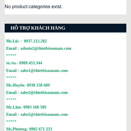
No product categories exist.
HỖ TRỢ KHÁCH HÀNG
Ms.Lộc :
0937.212.202
Email :
admin2@thietbisaonam.com
*****
0909.453.344
Ms.Nhi :
Email :
sales1@thietbisaonam.com
*****
Ms.Huyền:
0938 158 689
Email :
sales3@thietbisaonam.com
*****
Mr.Lâm:
0903 168 589
Email :
sales5@thietbisaonam.com
*****
Ms.Phương:
0902 671 233