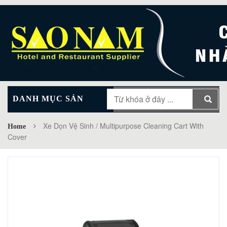
DANH MỤC SẢN
MAIN MENU
PHẨM
Xe Dọn Vệ Sinh / Multipurpose Cleaning Cart With
Home
Cover