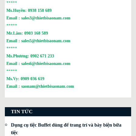
*****
Ms.Huyền:
0938 158 689
Email :
sales3@thietbisaonam.com
*****
Mr.Lâm:
0903 168 589
Email :
sales5@thietbisaonam.com
*****
Ms.Phương:
0902 671 233
Email :
sales6@thietbisaonam.com
*****
Ms.Vy:
0909 036 619
Email :
saonam@thietbisaonam.com
TIN TỨC
Dụng cụ tiệc Buffet dùng để trang trí và bày biện bữa
tiệc