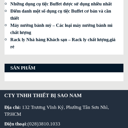
Những dụng cụ tiệc Buffet được sử dụng nhiều nhất
Điểm danh một số dụng cụ tiệc Buffet cơ bản và cần
thiết
Máy nướng bánh mỳ – Các loại máy nướng bánh mì
chất lượng
Rack ly Nhà hàng Khách sạn – Rack ly chất lượng,giá
rẻ
SẢN PHẨM
CTY TNHH THIẾT BỊ SAO NAM
Địa chỉ:
132 Trương Vĩnh Ký, Phường Tân Sơn Nhì,
TP.HCM
Điện thoại
:(028)3810.1033