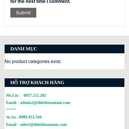
for the next time I comment.
DANH MỤC
No product categories exist.
HỖ TRỢ KHÁCH HÀNG
Ms.Lộc :
0937.212.202
Email :
admin2@thietbisaonam.com
*****
0909.453.344
Ms.Nhi :
Email :
sales1@thietbisaonam.com