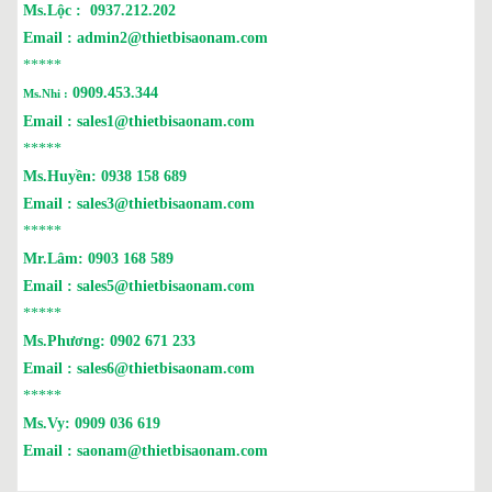
Ms.Lộc :
0937.212.202
Email :
admin2@thietbisaonam.com
*****
0909.453.344
Ms.Nhi :
Email :
sales1@thietbisaonam.com
*****
Ms.Huyền:
0938 158 689
Email :
sales3@thietbisaonam.com
*****
Mr.Lâm:
0903 168 589
Email :
sales5@thietbisaonam.com
*****
Ms.Phương:
0902 671 233
Email :
sales6@thietbisaonam.com
*****
Ms.Vy:
0909 036 619
Email :
saonam@thietbisaonam.com