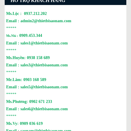
HỖ TRỢ KHÁCH HÀNG
Ms.Lộc :
0937.212.202
Email :
admin2@thietbisaonam.com
*****
0909.453.344
Ms.Nhi :
Email :
sales1@thietbisaonam.com
*****
Ms.Huyền:
0938 158 689
Email :
sales3@thietbisaonam.com
*****
Mr.Lâm:
0903 168 589
Email :
sales5@thietbisaonam.com
*****
Ms.Phương:
0902 671 233
Email :
sales6@thietbisaonam.com
*****
Ms.Vy:
0909 036 619
Email :
saonam@thietbisaonam.com