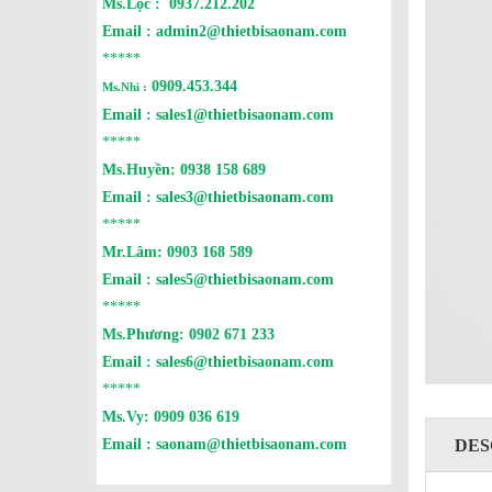
Ms.Lộc :
0937.212.202
Email :
admin2@thietbisaonam.com
*****
0909.453.344
Ms.Nhi :
Email :
sales1@thietbisaonam.com
*****
Ms.Huyền:
0938 158 689
Email :
sales3@thietbisaonam.com
*****
Mr.Lâm:
0903 168 589
Email :
sales5@thietbisaonam.com
*****
Ms.Phương:
0902 671 233
Email :
sales6@thietbisaonam.com
*****
Ms.Vy:
0909 036 619
Email :
saonam@thietbisaonam.com
DES