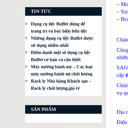
– Mo
TIN TỨC
– Siz
– Br
Dụng cụ tiệc Buffet dùng để
trang trí và bày biện bữa tiệc
Những dụng cụ tiệc Buffet được
Chào
sử dụng nhiều nhất
Cùng
Điểm danh một số dụng cụ tiệc
nhữn
Buffet cơ bản và cần thiết
Máy nướng bánh mỳ – Các loại
SAO 
máy nướng bánh mì chất lượng
cấp
t
Rack ly Nhà hàng Khách sạn –
Chún
Rack ly chất lượng,giá rẻ
vụ q
SẢN PHẨM
Địa 
Điện