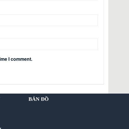
time I comment.
Y
BẢN ĐỒ
g