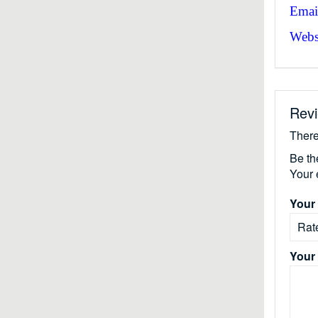
Emai
Websi
Rev
There
Be th
Your 
Your 
Your