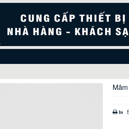
Mâm X
In