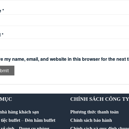
e
*
l
*
e my name, email, and website in this browser for the next 
 MỤC
CHÍNH SÁCH CÔNG T
 nhà hàng khách sạn
Phương thức thanh toán
tiệc buffet
–
Đèn hâm buffet
Chính sách bảo hành
vệ sinh
–
Dụng cụ phòng
Chính sách và quy định chun