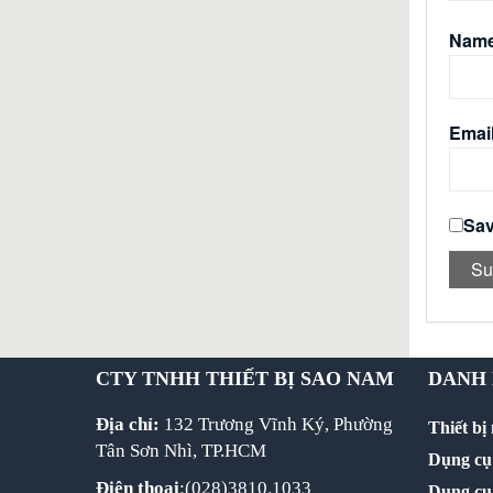
Nam
Emai
Sav
CTY TNHH THIẾT BỊ SAO NAM
DANH
Địa chỉ:
132 Trương Vĩnh Ký, Phường
Thiết bị
Tân Sơn Nhì, TP.HCM
Dụng cụ 
Điện thoại
:(028)3810.1033
Dụng cụ 