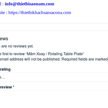
l :
info@thietbisaonam.com
te : https://thietbikhachsansacona.com
iews
 are no reviews yet.
e first to review “Mâm Xoay / Rotaling Table Plate”
email address will not be published.
Required fields are marke
rating
 review
*