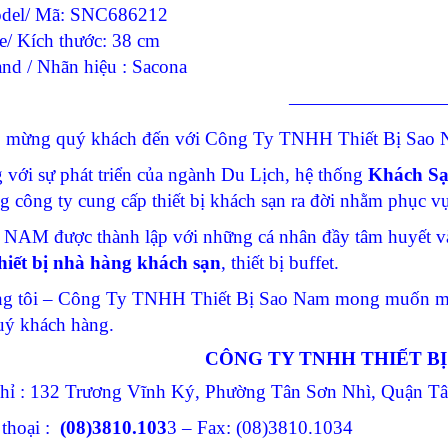
del/ Mã: SNC686212
e/ Kích thước: 38 cm
and / Nhãn hiệu : Sacona
————————
 mừng quý khách đến với Công Ty TNHH Thiết Bị Sao N
 với sự phát triển của ngành Du Lịch, hệ thống
Khách S
g công ty cung cấp thiết bị khách sạn ra đời nhằm phục 
NAM được thành lập với những cá nhân đầy tâm huyết và
hiết bị nhà hàng khách sạn
, thiết bị buffet.
g tôi – Công Ty TNHH Thiết Bị Sao Nam mong muốn man
uý khách hàng.
CÔNG TY TNHH THIẾT B
chỉ : 132 Trương Vĩnh Ký, Phường Tân Sơn Nhì, Quận 
 thoại :
(08)3810.103
3 – Fax: (08)3810.1034