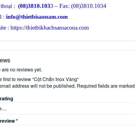
 thoại :
(08)3810.103
3 – Fax: (08)3810.1034
l :
info@thietbisaonam.com
te : https://thietbikhachsansacona.com
iews
 are no reviews yet.
e first to review “Cột Chắn Inox Vàng”
email address will not be published.
Required fields are marke
rating
 review
*