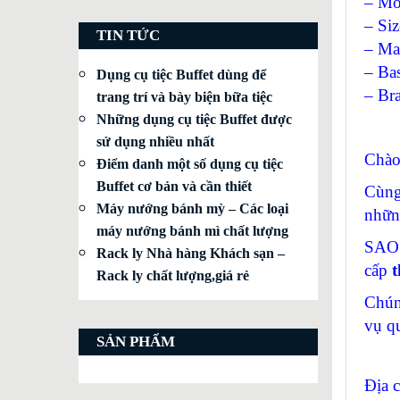
– Mo
– Si
TIN TỨC
– Mat
– Bas
Dụng cụ tiệc Buffet dùng để
– Br
trang trí và bày biện bữa tiệc
Những dụng cụ tiệc Buffet được
sử dụng nhiều nhất
Chào
Điểm danh một số dụng cụ tiệc
Buffet cơ bản và cần thiết
Cùng
Máy nướng bánh mỳ – Các loại
nhữn
máy nướng bánh mì chất lượng
SAO 
Rack ly Nhà hàng Khách sạn –
cấp
t
Rack ly chất lượng,giá rẻ
Chún
vụ q
SẢN PHẨM
Địa 