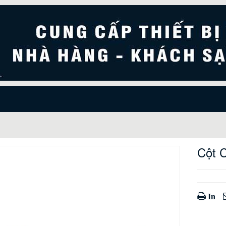
Cột 
In