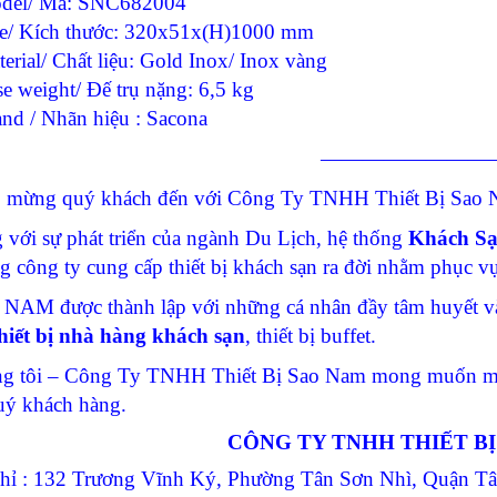
del/ Mã: SNC682004
ze/ Kích thước: 320x51x(H)1000 mm
erial/ Chất liệu: Gold Inox/ Inox vàng
e weight/ Đế trụ nặng: 6,5 kg
and / Nhãn hiệu : Sacona
————————
 mừng quý khách đến với Công Ty TNHH Thiết Bị Sao N
 với sự phát triển của ngành Du Lịch, hệ thống
Khách S
g công ty cung cấp thiết bị khách sạn ra đời nhằm phục 
NAM được thành lập với những cá nhân đầy tâm huyết và
hiết bị nhà hàng khách sạn
, thiết bị buffet.
g tôi – Công Ty TNHH Thiết Bị Sao Nam mong muốn man
uý khách hàng.
CÔNG TY TNHH THIẾT B
chỉ : 132 Trương Vĩnh Ký, Phường Tân Sơn Nhì, Quận 