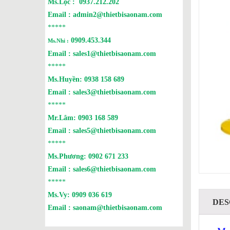
Ms.Lộc :
0937.212.202
Email :
admin2@thietbisaonam.com
*****
0909.453.344
Ms.Nhi :
Email :
sales1@thietbisaonam.com
*****
Ms.Huyền:
0938 158 689
Email :
sales3@thietbisaonam.com
*****
Mr.Lâm:
0903 168 589
Email :
sales5@thietbisaonam.com
*****
Ms.Phương:
0902 671 233
Email :
sales6@thietbisaonam.com
*****
Ms.Vy:
0909 036 619
DES
Email :
saonam@thietbisaonam.com