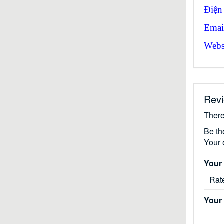
Điện
Emai
Websi
Rev
There
Be th
Your 
Your 
Your