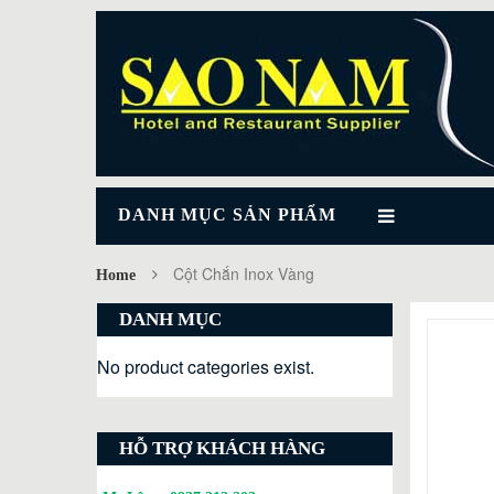
DANH MỤC SẢN PHẨM
Cột Chắn Inox Vàng
Home
DANH MỤC
No product categories exist.
HỖ TRỢ KHÁCH HÀNG