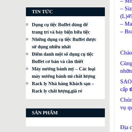
– Mo
– Siz
TIN TỨC
(L)4
– Mat
Dụng cụ tiệc Buffet dùng để
– Br
trang trí và bày biện bữa tiệc
Những dụng cụ tiệc Buffet được
sử dụng nhiều nhất
Chào
Điểm danh một số dụng cụ tiệc
Buffet cơ bản và cần thiết
Cùng
Máy nướng bánh mỳ – Các loại
nhữn
máy nướng bánh mì chất lượng
SAO 
Rack ly Nhà hàng Khách sạn –
cấp
t
Rack ly chất lượng,giá rẻ
Chún
vụ q
SẢN PHẨM
Địa 