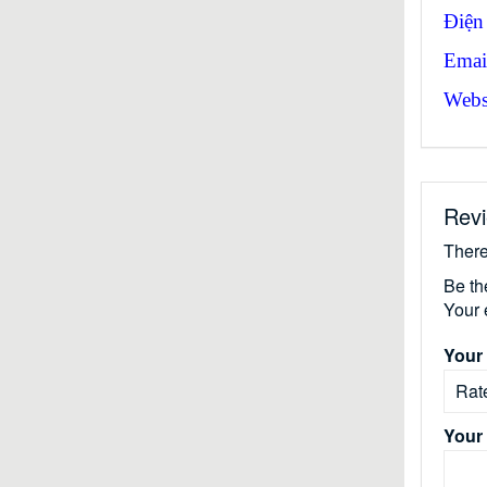
Điện
Emai
Websi
Rev
There
Be th
Your 
Your 
Your