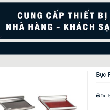
Bục 
In