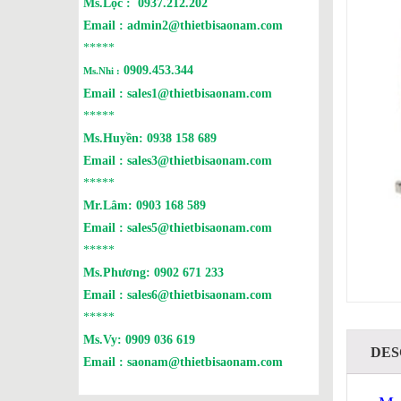
Ms.Lộc :
0937.212.202
Email :
admin2@thietbisaonam.com
*****
0909.453.344
Ms.Nhi :
Email :
sales1@thietbisaonam.com
*****
Ms.Huyền:
0938 158 689
Email :
sales3@thietbisaonam.com
*****
Mr.Lâm:
0903 168 589
Email :
sales5@thietbisaonam.com
*****
Ms.Phương:
0902 671 233
Email :
sales6@thietbisaonam.com
*****
Ms.Vy:
0909 036 619
DES
Email :
saonam@thietbisaonam.com