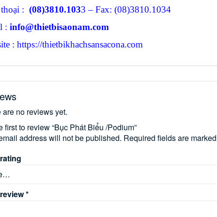
 thoại :
(08)3810.103
3 – Fax: (08)3810.1034
l :
info@thietbisaonam.com
te : https://thietbikhachsansacona.com
iews
 are no reviews yet.
e first to review “Bục Phát Biểu /Podium”
email address will not be published.
Required fields are marke
rating
 review
*