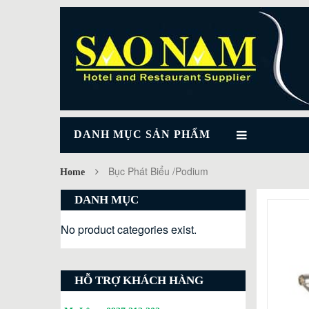
DANH MỤC SẢN PHẨM
Bục Phát Biểu /Podium
Home
DANH MỤC
No product categories exist.
HỖ TRỢ KHÁCH HÀNG