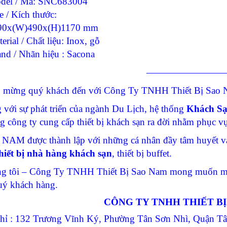
del / Mã: SNC683004
e / Kích thước:
90x(W)490x(H)1170 mm
erial / Chất liệu: Inox, gỗ
and / Nhãn hiệu : Sacona
————————
 mừng quý khách đến với Công Ty TNHH Thiết Bị Sao N
 với sự phát triển của ngành Du Lịch, hệ thống
Khách S
g công ty cung cấp thiết bị khách sạn ra đời nhằm phục 
NAM được thành lập với những cá nhân đầy tâm huyết và
hiết bị nhà hàng khách sạn
, thiết bị buffet.
g tôi – Công Ty TNHH Thiết Bị Sao Nam mong muốn man
uý khách hàng.
CÔNG TY TNHH THIẾT B
chỉ : 132 Trương Vĩnh Ký, Phường Tân Sơn Nhì, Quận 