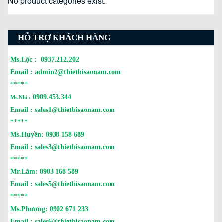
No product categories exist.
HỖ TRỢ KHÁCH HÀNG
Ms.Lộc :
0937.212.202
Email :
admin2@thietbisaonam.com
*****
0909.453.344
Ms.Nhi :
Email :
sales1@thietbisaonam.com
*****
Ms.Huyền:
0938 158 689
Email :
sales3@thietbisaonam.com
*****
Mr.Lâm:
0903 168 589
Email :
sales5@thietbisaonam.com
*****
Ms.Phương:
0902 671 233
Email :
sales6@thietbisaonam.com