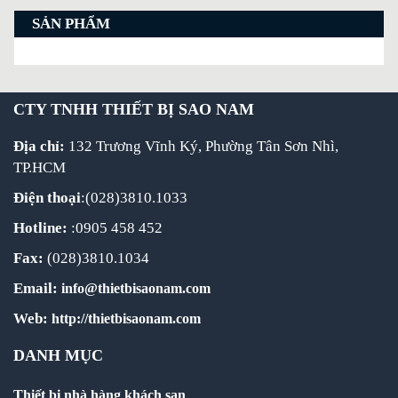
SẢN PHẨM
CTY TNHH THIẾT BỊ SAO NAM
Địa chỉ:
132 Trương Vĩnh Ký, Phường Tân Sơn Nhì,
TP.HCM
Điện thoại
:(028)3810.1033
Hotline:
:0905 458 452
Fax:
(028)3810.1034
Email:
info@thietbisaonam.com
Web:
http://thietbisaonam.com
DANH MỤC
Thiết bị nhà hàng khách sạn