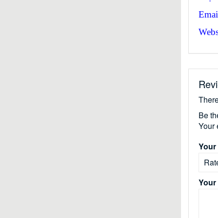
Emai
Websi
Rev
There
Be th
Your 
Your 
Your