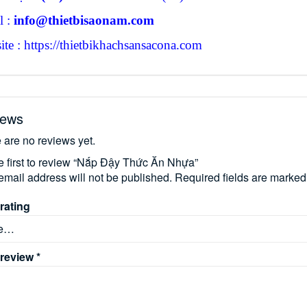
l :
info@thietbisaonam.com
te : https://thietbikhachsansacona.com
iews
 are no reviews yet.
e first to review “Nắp Đậy Thức Ăn Nhựa”
email address will not be published.
Required fields are marke
rating
 review
*