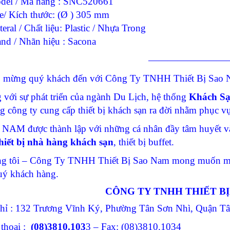
del / Mã hàng : SNC520661
ze/ Kích thước: (Ø ) 305 mm
eral / Chất liệu: Plastic / Nhựa Trong
and / Nhãn hiệu : Sacona
————————
 mừng quý khách đến với Công Ty TNHH Thiết Bị Sao N
 với sự phát triển của ngành Du Lịch, hệ thống
Khách S
g công ty cung cấp thiết bị khách sạn ra đời nhằm phục 
NAM được thành lập với những cá nhân đầy tâm huyết và
hiết bị nhà hàng khách sạn
, thiết bị buffet.
g tôi – Công Ty TNHH Thiết Bị Sao Nam mong muốn man
uý khách hàng.
CÔNG TY TNHH THIẾT B
chỉ : 132 Trương Vĩnh Ký, Phường Tân Sơn Nhì, Quận 
 thoại :
(08)3810.103
3 – Fax: (08)3810.1034