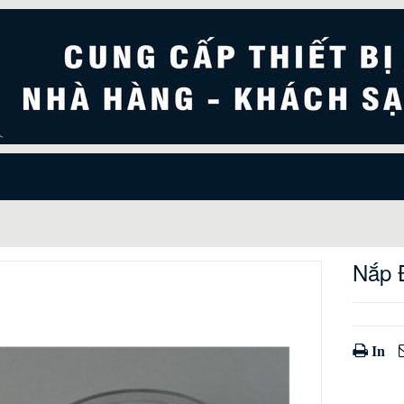
Nắp 
In