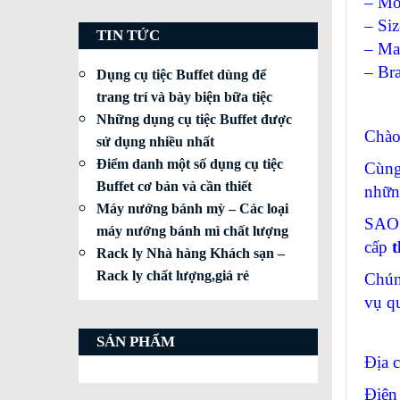
– Mo
– Si
TIN TỨC
– Mat
– Br
Dụng cụ tiệc Buffet dùng để
trang trí và bày biện bữa tiệc
Những dụng cụ tiệc Buffet được
Chào
sử dụng nhiều nhất
Điểm danh một số dụng cụ tiệc
Cùng
Buffet cơ bản và cần thiết
nhữn
Máy nướng bánh mỳ – Các loại
SAO 
máy nướng bánh mì chất lượng
cấp
t
Rack ly Nhà hàng Khách sạn –
Rack ly chất lượng,giá rẻ
Chún
vụ q
SẢN PHẨM
Địa 
Điện