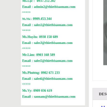
Ms.Lộc :
0937.212.202
Email :
admin2@thietbisaonam.com
*****
0909.453.344
Ms.Nhi :
Email :
sales1@thietbisaonam.com
*****
Ms.Huyền:
0938 158 689
Email :
sales3@thietbisaonam.com
*****
Mr.Lâm:
0903 168 589
Email :
sales5@thietbisaonam.com
*****
Ms.Phương:
0902 671 233
Email :
sales6@thietbisaonam.com
*****
Ms.Vy:
0909 036 619
DES
Email :
saonam@thietbisaonam.com