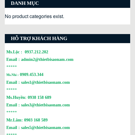
DANH MỤC
No product categories exist.
HỖ TRỢ KHÁCH HÀNG
Ms.Lộc :
0937.212.202
Email :
admin2@thietbisaonam.com
*****
0909.453.344
Ms.Nhi :
Email :
sales1@thietbisaonam.com
*****
Ms.Huyền:
0938 158 689
Email :
sales3@thietbisaonam.com
*****
Mr.Lâm:
0903 168 589
Email :
sales5@thietbisaonam.com