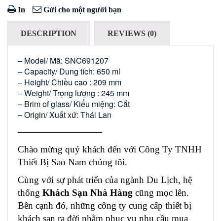
In
Gửi cho một người bạn
DESCRIPTION
REVIEWS (0)
– Model/ Mã: SNC691207
– Capacity/ Dung tích: 650 ml
– Height/ Chiều cao : 209 mm
– Weight/ Trọng lượng : 245 mm
– Brim of glass/ Kiểu miệng: Cắt
– Origin/ Xuất xứ: Thái Lan
—————————
Chào mừng quý khách đến với Công Ty TNHH
Thiết Bị Sao Nam chúng tôi.
Cùng với sự phát triển của ngành Du Lịch, hệ
thống
Khách Sạn Nhà Hàng
cũng mọc lên.
Bên cạnh đó, những công ty cung cấp thiết bị
khách sạn ra đời nhằm phục vụ nhu cầu mua