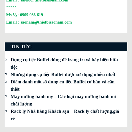
Email :
sales6@thietbisaonam.com
*****
Ms.Vy:
0909 036 619
Email :
saonam@thietbisaonam.com
TIN TỨC
Dụng cụ tiệc Buffet dùng để trang trí và bày biện bữa
tiệc
Những dụng cụ tiệc Buffet được sử dụng nhiều nhất
Điểm danh một số dụng cụ tiệc Buffet cơ bản và cần
thiết
Máy nướng bánh mỳ – Các loại máy nướng bánh mì
chất lượng
Rack ly Nhà hàng Khách sạn – Rack ly chất lượng,giá
rẻ