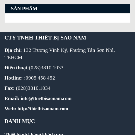
SẢN PHẨM
CTY TNHH THIẾT BỊ SAO NAM
Địa chỉ:
132 Trương Vĩnh Ký, Phường Tân Sơn Nhì,
TP.HCM
Điện thoại
:(028)3810.1033
Hotline:
:0905 458 452
Fax:
(028)3810.1034
Email:
info@thietbisaonam.com
Web:
http://thietbisaonam.com
DANH MỤC
Thiết bị nhà hàng khách sạn