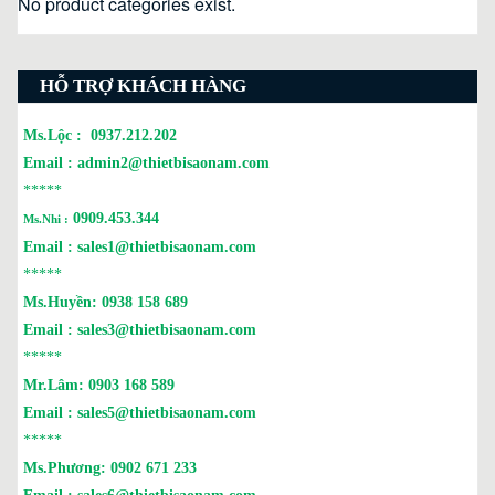
No product categories exist.
HỖ TRỢ KHÁCH HÀNG
Ms.Lộc :
0937.212.202
Email :
admin2@thietbisaonam.com
*****
0909.453.344
Ms.Nhi :
Email :
sales1@thietbisaonam.com
*****
Ms.Huyền:
0938 158 689
Email :
sales3@thietbisaonam.com
*****
Mr.Lâm:
0903 168 589
Email :
sales5@thietbisaonam.com
*****
Ms.Phương:
0902 671 233