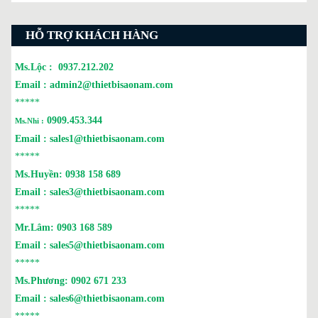
HỖ TRỢ KHÁCH HÀNG
Ms.Lộc :
0937.212.202
Email :
admin2@thietbisaonam.com
*****
0909.453.344
Ms.Nhi :
Email :
sales1@thietbisaonam.com
*****
Ms.Huyền:
0938 158 689
Email :
sales3@thietbisaonam.com
*****
Mr.Lâm:
0903 168 589
Email :
sales5@thietbisaonam.com
*****
Ms.Phương:
0902 671 233
Email :
sales6@thietbisaonam.com
*****