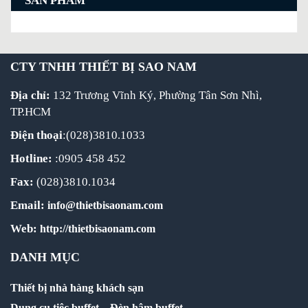
SẢN PHẨM
CTY TNHH THIẾT BỊ SAO NAM
Địa chỉ:
132 Trương Vĩnh Ký, Phường Tân Sơn Nhì,
TP.HCM
Điện thoại
:(028)3810.1033
Hotline:
:0905 458 452
Fax:
(028)3810.1034
Email:
info@thietbisaonam.com
Web:
http://thietbisaonam.com
DANH MỤC
Thiết bị nhà hàng khách sạn
Dụng cụ tiệc buffet
–
Đèn hâm buffet