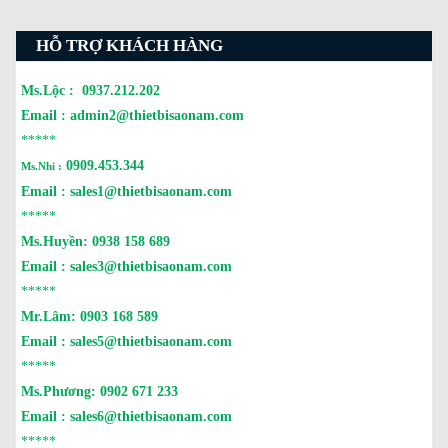
HỖ TRỢ KHÁCH HÀNG
Ms.Lộc :
0937.212.202
Email :
admin2@thietbisaonam.com
*****
0909.453.344
Ms.Nhi :
Email :
sales1@thietbisaonam.com
*****
Ms.Huyền:
0938 158 689
Email :
sales3@thietbisaonam.com
*****
Mr.Lâm:
0903 168 589
Email :
sales5@thietbisaonam.com
*****
Ms.Phương:
0902 671 233
Email :
sales6@thietbisaonam.com
*****