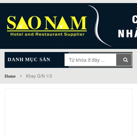
DANH MỤC SẢN
MAIN MENU
PHẨM
Khay G/N 1/3
Home