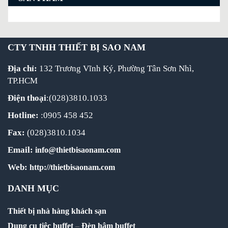
CTY TNHH THIẾT BỊ SAO NAM
Địa chỉ:
132 Trương Vĩnh Ký, Phường Tân Sơn Nhì,
TP.HCM
Điện thoại
:(028)3810.1033
Hotline:
:0905 458 452
Fax:
(028)3810.1034
Email:
info@thietbisaonam.com
Web:
http://thietbisaonam.com
DANH MỤC
Thiết bị nhà hàng khách sạn
Dụng cụ tiệc buffet
–
Đèn hâm buffet