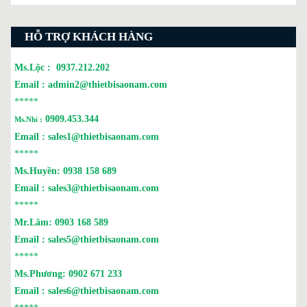
HỖ TRỢ KHÁCH HÀNG
Ms.Lộc :
0937.212.202
Email :
admin2@thietbisaonam.com
*****
0909.453.344
Ms.Nhi :
Email :
sales1@thietbisaonam.com
*****
Ms.Huyền:
0938 158 689
Email :
sales3@thietbisaonam.com
*****
Mr.Lâm:
0903 168 589
Email :
sales5@thietbisaonam.com
*****
Ms.Phương:
0902 671 233
Email :
sales6@thietbisaonam.com