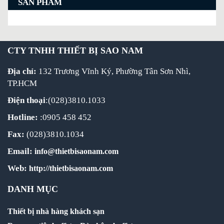
SẢN PHẨM
CTY TNHH THIẾT BỊ SAO NAM
Địa chỉ:
132 Trương Vĩnh Ký, Phường Tân Sơn Nhì,
TP.HCM
Điện thoại
:(028)3810.1033
Hotline:
:0905 458 452
Fax:
(028)3810.1034
Email:
info@thietbisaonam.com
Web:
http://thietbisaonam.com
DANH MỤC
Thiết bị nhà hàng khách sạn