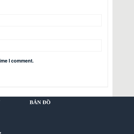
time I comment.
Y
BẢN ĐỒ
g