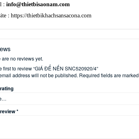
l :
info@thietbisaonam.com
te : https://thietbikhachsansacona.com
iews
 are no reviews yet.
e first to review “GIÁ ĐỂ NẾN SNC520920/4”
email address will not be published.
Required fields are marke
rating
 review
*