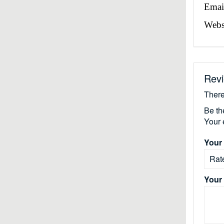
Emai
Websi
Rev
There
Be th
Your 
Your 
Your