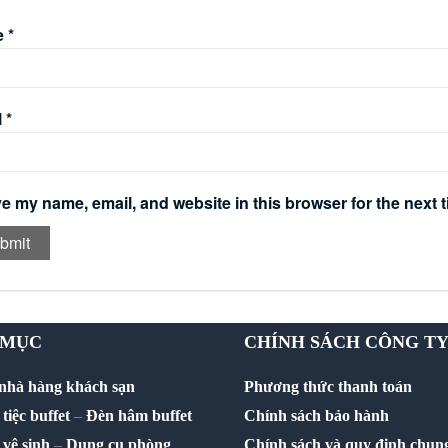
e
*
l
*
e my name, email, and website in this browser for the next 
 MỤC
CHÍNH SÁCH CÔNG T
 nhà hàng khách sạn
Phương thức thanh toán
tiệc buffet
–
Đèn hâm buffet
Chính sách bảo hành
vệ sinh
–
Dụng cụ phòng
Chính sách và quy định chun