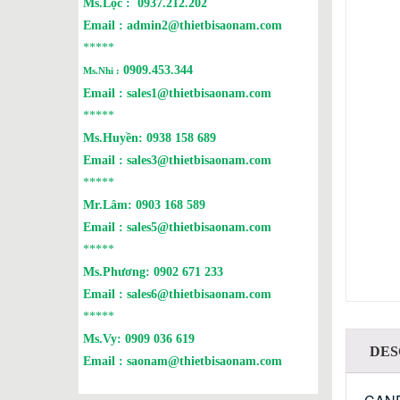
Ms.Lộc :
0937.212.202
Email :
admin2@thietbisaonam.com
*****
0909.453.344
Ms.Nhi :
Email :
sales1@thietbisaonam.com
*****
Ms.Huyền:
0938 158 689
Email :
sales3@thietbisaonam.com
*****
Mr.Lâm:
0903 168 589
Email :
sales5@thietbisaonam.com
*****
Ms.Phương:
0902 671 233
Email :
sales6@thietbisaonam.com
*****
Ms.Vy:
0909 036 619
DES
Email :
saonam@thietbisaonam.com