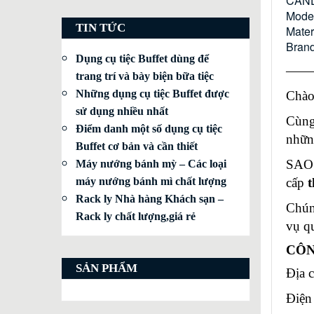
CAND
Model
TIN TỨC
Mater
Brand
Dụng cụ tiệc Buffet dùng để
——
trang trí và bày biện bữa tiệc
Những dụng cụ tiệc Buffet được
Chào
sử dụng nhiều nhất
Cùng
Điểm danh một số dụng cụ tiệc
nhữn
Buffet cơ bản và cần thiết
SAO 
Máy nướng bánh mỳ – Các loại
cấp
t
máy nướng bánh mì chất lượng
Rack ly Nhà hàng Khách sạn –
Chún
Rack ly chất lượng,giá rẻ
vụ q
CÔN
SẢN PHẨM
Địa 
Điện