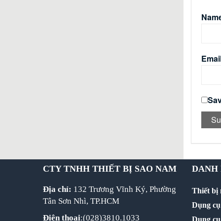
Nam
Emai
Sav
CTY TNHH THIẾT BỊ SAO NAM
DANH
Địa chỉ:
132 Trương Vĩnh Ký, Phường
Thiết bị
Tân Sơn Nhì, TP.HCM
Dụng cụ 
Điện thoại
:(028)3810.1033
Dụng cụ 