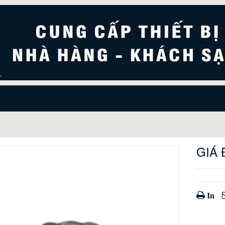
GIÁ 
In