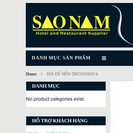
DANH MỤC SẢN PHẨM
GIÁ ĐỂ NẾN SNC520920/4
Home
DANH MỤC
No product categories exist.
HỖ TRỢ KHÁCH HÀNG