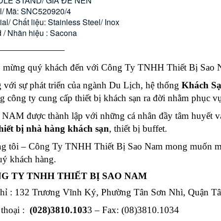
LE STAND/ GIÁ ĐỂ NẾN
/ Mã: SNC520920/4
ial/ Chất liệu: Stainless Steel/ Inox
 / Nhãn hiệu : Sacona
———————
 mừng quý khách đến với Công Ty TNHH Thiết Bị Sao N
 với sự phát triển của ngành Du Lịch, hệ thống
Khách S
g công ty cung cấp thiết bị khách sạn ra đời nhằm phục 
NAM được thành lập với những cá nhân đầy tâm huyết và
hiết bị nhà hàng khách sạn
, thiết bị buffet.
g tôi – Công Ty TNHH Thiết Bị Sao Nam mong muốn man
uý khách hàng.
G TY TNHH THIẾT BỊ SAO NAM
chỉ : 132 Trương Vĩnh Ký, Phường Tân Sơn Nhì, Quận 
 thoại :
(028)3810.103
3 – Fax: (08)3810.1034