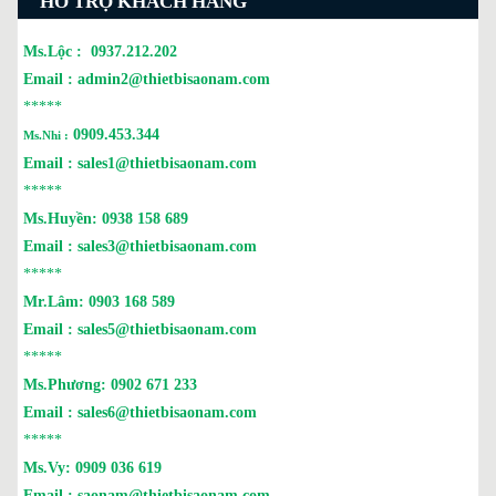
HỖ TRỢ KHÁCH HÀNG
Ms.Lộc :
0937.212.202
Email :
admin2@thietbisaonam.com
*****
0909.453.344
Ms.Nhi :
Email :
sales1@thietbisaonam.com
*****
Ms.Huyền:
0938 158 689
Email :
sales3@thietbisaonam.com
*****
Mr.Lâm:
0903 168 589
Email :
sales5@thietbisaonam.com
*****
Ms.Phương:
0902 671 233
Email :
sales6@thietbisaonam.com
*****
Ms.Vy:
0909 036 619
Email :
saonam@thietbisaonam.com