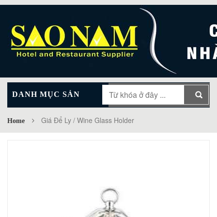
DANH MỤC SẢN
MAIN MENU
PHẨM
Giá Để Ly / Wine Glass Holder
Home