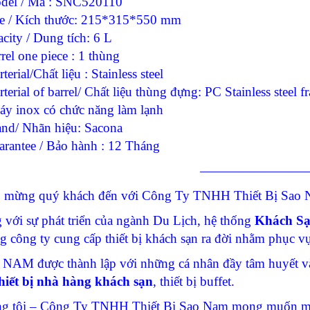
del / Mã : SNC520110
ze / Kích thước: 215*315*550 mm
city / Dung tích: 6 L
rel one piece : 1 thùng
terial/Chất liệu : Stainless steel
terial of barrel/ Chất liệu thùng đựng: PC Stainless steel 
đáy inox có chức năng làm lạnh
and/ Nhãn hiệu: Sacona
arantee / Bảo hành : 12 Tháng
————————
 mừng quý khách đến với Công Ty TNHH Thiết Bị Sao N
 với sự phát triển của ngành Du Lịch, hệ thống
Khách S
g công ty cung cấp thiết bị khách sạn ra đời nhằm phục 
NAM được thành lập với những cá nhân đầy tâm huyết và
hiết bị nhà hàng khách sạn
, thiết bị buffet.
g tôi – Công Ty TNHH Thiết Bị Sao Nam mong muốn man