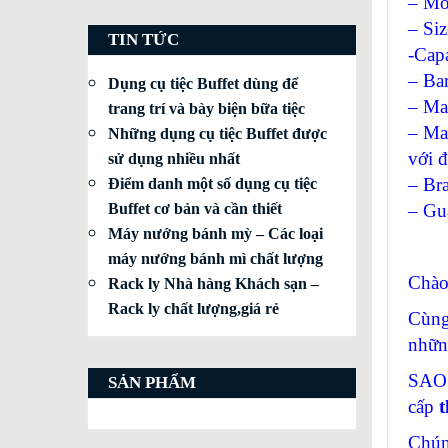
– Mo
– Si
TIN TỨC
-Capa
– Bar
Dụng cụ tiệc Buffet dùng để
– Mar
trang trí và bày biện bữa tiệc
– Mar
Những dụng cụ tiệc Buffet được
với 
sử dụng nhiều nhất
– Br
Điểm danh một số dụng cụ tiệc
– Gu
Buffet cơ bản và cần thiết
Máy nướng bánh mỳ – Các loại
máy nướng bánh mì chất lượng
Chào
Rack ly Nhà hàng Khách sạn –
Rack ly chất lượng,giá rẻ
Cùng
nhữn
SAO 
SẢN PHẨM
cấp
t
Chún