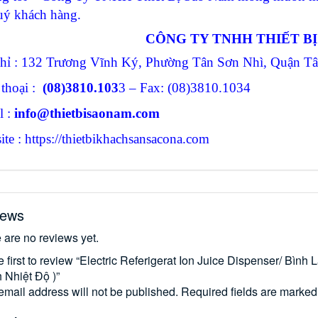
uý khách hàng.
CÔNG TY TNHH THIẾT B
chỉ : 132 Trương Vĩnh Ký, Phường Tân Sơn Nhì, Quận 
 thoại :
(08)3810.103
3 – Fax: (08)3810.1034
l :
info@thietbisaonam.com
te : https://thietbikhachsansacona.com
iews
 are no reviews yet.
e first to review “Electric Referigerat Ion Juice Dispenser/ Bì
 Nhiệt Độ )”
email address will not be published.
Required fields are marke