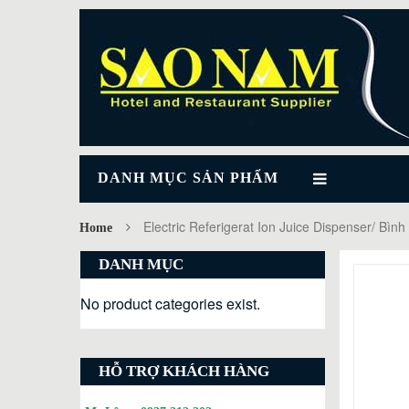
DANH MỤC SẢN PHẨM
Electric Referigerat Ion Juice Dispenser/ Bì
Home
DANH MỤC
No product categories exist.
HỖ TRỢ KHÁCH HÀNG