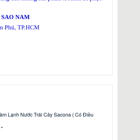
Ị SAO NAM
Tân Phú, TP.HCM
nh Làm Lạnh Nước Trái Cây Sacona ( Có Điều
d
*