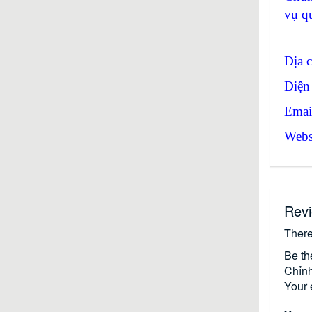
vụ q
Địa 
Điện
Emai
Websi
Rev
There
Be th
Chỉnh
Your 