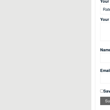
Your 
Your
Nam
Emai
Sav