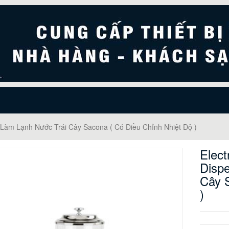
nh Làm Lạnh Nước Trái Cây Sacona ( Có Điều Chỉnh Nhiệt Độ )
Elect
Disp
Cây 
)