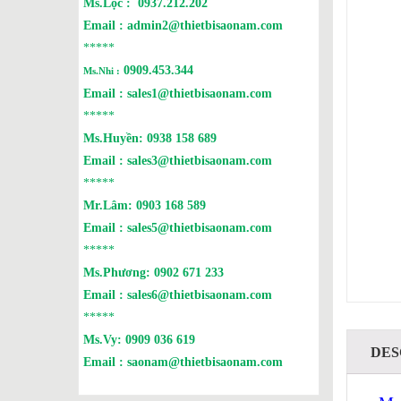
Ms.Lộc :
0937.212.202
Email :
admin2@thietbisaonam.com
*****
0909.453.344
Ms.Nhi :
Email :
sales1@thietbisaonam.com
*****
Ms.Huyền:
0938 158 689
Email :
sales3@thietbisaonam.com
*****
Mr.Lâm:
0903 168 589
Email :
sales5@thietbisaonam.com
*****
Ms.Phương:
0902 671 233
Email :
sales6@thietbisaonam.com
*****
Ms.Vy:
0909 036 619
DES
Email :
saonam@thietbisaonam.com