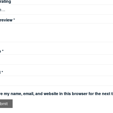
rating
 review
*
e
*
l
*
e my name, email, and website in this browser for the next 