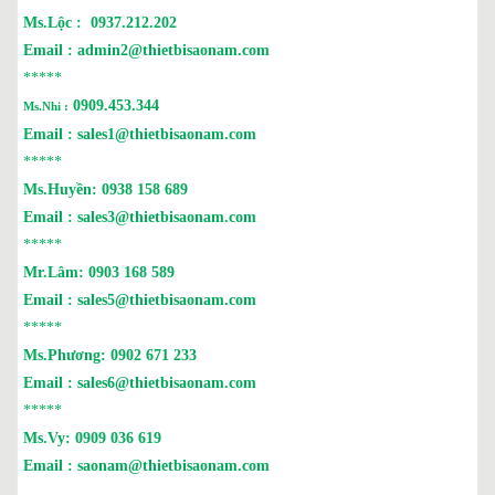
Ms.Lộc :
0937.212.202
Email :
admin2@thietbisaonam.com
*****
0909.453.344
Ms.Nhi :
Email :
sales1@thietbisaonam.com
*****
Ms.Huyền:
0938 158 689
Email :
sales3@thietbisaonam.com
*****
Mr.Lâm:
0903 168 589
Email :
sales5@thietbisaonam.com
*****
Ms.Phương:
0902 671 233
Email :
sales6@thietbisaonam.com
*****
Ms.Vy:
0909 036 619
Email :
saonam@thietbisaonam.com