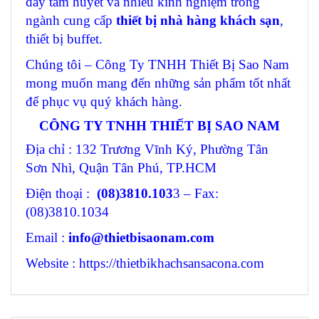
đầy tâm huyết và nhiều kinh nghiệm trong
ngành cung cấp
thiết bị nhà hàng khách sạn
,
thiết bị buffet.
Chúng tôi – Công Ty TNHH Thiết Bị Sao Nam
mong muốn mang đến những sản phẩm tốt nhất
để phục vụ quý khách hàng.
CÔNG TY TNHH THIẾT BỊ SAO NAM
Địa chỉ : 132 Trương Vĩnh Ký, Phường Tân
Sơn Nhì, Quận Tân Phú, TP.HCM
Điện thoại :
(08)3810.103
3 – Fax:
(08)3810.1034
Email :
info@thietbisaonam.com
Website : https://thietbikhachsansacona.com