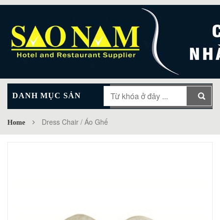
DANH MỤC SẢN
MAIN MENU
PHẨM
Dress Chair / Áo Ghế
Home