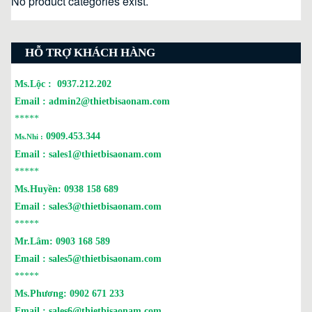
No product categories exist.
HỖ TRỢ KHÁCH HÀNG
Ms.Lộc :
0937.212.202
Email :
admin2@thietbisaonam.com
*****
0909.453.344
Ms.Nhi :
Email :
sales1@thietbisaonam.com
*****
Ms.Huyền:
0938 158 689
Email :
sales3@thietbisaonam.com
*****
Mr.Lâm:
0903 168 589
Email :
sales5@thietbisaonam.com
*****
Ms.Phương:
0902 671 233
Email :
sales6@thietbisaonam.com