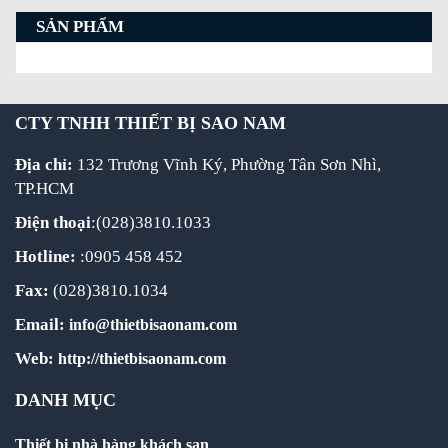
SẢN PHẨM
CTY TNHH THIẾT BỊ SAO NAM
Địa chỉ:
132 Trương Vĩnh Ký, Phường Tân Sơn Nhì,
TP.HCM
Điện thoại
:(028)3810.1033
Hotline:
:0905 458 452
Fax:
(028)3810.1034
Email:
info@thietbisaonam.com
Web:
http://thietbisaonam.com
DANH MỤC
Thiết bị nhà hàng khách sạn