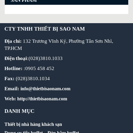
SẢN PHẨM
CTY TNHH THIẾT BỊ SAO NAM
Địa chỉ:
132 Trương Vĩnh Ký, Phường Tân Sơn Nhì,
TP.HCM
Điện thoại
:(028)3810.1033
Hotline:
:0905 458 452
Fax:
(028)3810.1034
Email:
info@thietbisaonam.com
Web:
http://thietbisaonam.com
DANH MỤC
Thiết bị nhà hàng khách sạn
Dụng cụ tiệc buffet
–
Đèn hâm buffet