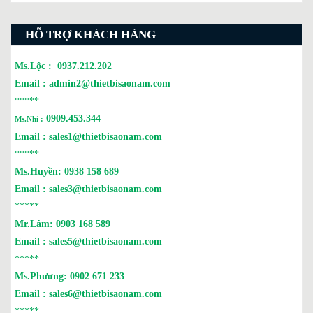
HỖ TRỢ KHÁCH HÀNG
Ms.Lộc :
0937.212.202
Email :
admin2@thietbisaonam.com
*****
0909.453.344
Ms.Nhi :
Email :
sales1@thietbisaonam.com
*****
Ms.Huyền:
0938 158 689
Email :
sales3@thietbisaonam.com
*****
Mr.Lâm:
0903 168 589
Email :
sales5@thietbisaonam.com
*****
Ms.Phương:
0902 671 233
Email :
sales6@thietbisaonam.com
*****