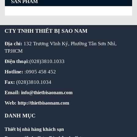
SẢN PHẨM
CTY TNHH THIẾT BỊ SAO NAM
Địa chỉ:
132 Trương Vĩnh Ký, Phường Tân Sơn Nhì,
TP.HCM
Điện thoại
:(028)3810.1033
Hotline:
:0905 458 452
Fax:
(028)3810.1034
Email:
info@thietbisaonam.com
Web:
http://thietbisaonam.com
DANH MỤC
Thiết bị nhà hàng khách sạn