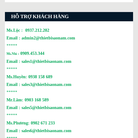
HỖ TRỢ KHÁCH HÀNG
Ms.Lộc :
0937.212.202
Email :
admin2@thietbisaonam.com
*****
0909.453.344
Ms.Nhi :
Email :
sales1@thietbisaonam.com
*****
Ms.Huyền:
0938 158 689
Email :
sales3@thietbisaonam.com
*****
Mr.Lâm:
0903 168 589
Email :
sales5@thietbisaonam.com
*****
Ms.Phương:
0902 671 233
Email :
sales6@thietbisaonam.com