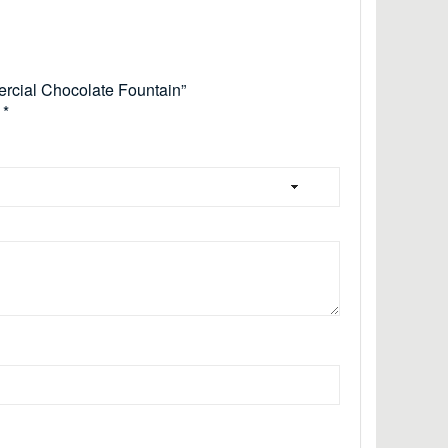
ercial Chocolate Fountain”
d
*