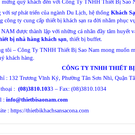
 mừng quý khách đến với Công Ty TNHH Thiết Bị Sao N
 với sự phát triển của ngành Du Lịch, hệ thống
Khách S
g công ty cung cấp thiết bị khách sạn ra đời nhằm phục 
NAM được thành lập với những cá nhân đầy tâm huyết và
hiết bị nhà hàng khách sạn
, thiết bị buffet.
g tôi – Công Ty TNHH Thiết Bị Sao Nam mong muốn man
uý khách hàng.
CÔNG TY TNHH THIẾT B
chỉ : 132 Trương Vĩnh Ký, Phường Tân Sơn Nhì, Quận 
 thoại :
(08)3810.103
3 – Fax: (08)3810.1034
l :
info@thietbisaonam.com
te : https://thietbikhachsansacona.com