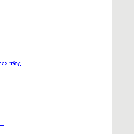
Inox trắng
—