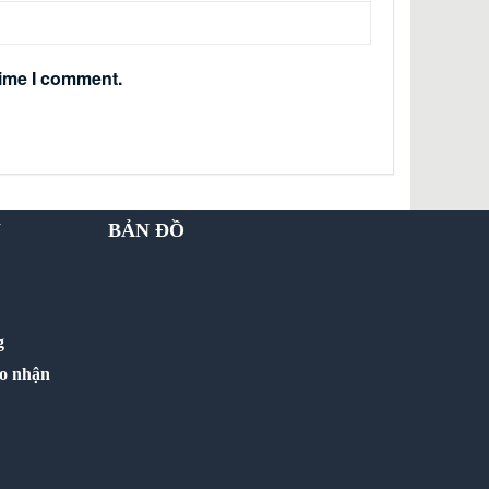
time I comment.
Y
BẢN ĐỒ
g
ao nhận