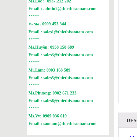
Ms.Lộc :
0937.212.202
Email :
admin2@thietbisaonam.com
*****
0909.453.344
Ms.Nhi :
Email :
sales1@thietbisaonam.com
*****
Ms.Huyền:
0938 158 689
Email :
sales3@thietbisaonam.com
*****
Mr.Lâm:
0903 168 589
Email :
sales5@thietbisaonam.com
*****
Ms.Phương:
0902 671 233
Email :
sales6@thietbisaonam.com
*****
Ms.Vy:
0909 036 619
DES
Email :
saonam@thietbisaonam.com