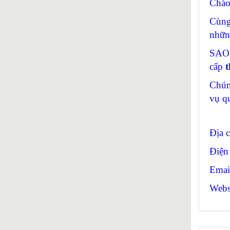
Chào
Cùng
nhữn
SAO 
cấp
t
Chún
vụ q
Địa 
Điện
Emai
Websi