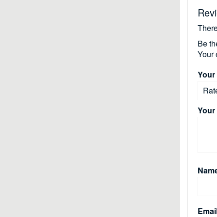
Rev
There
Be th
Your 
Your 
Your
Nam
Emai