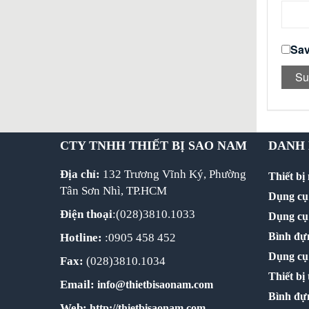
Sav
CTY TNHH THIẾT BỊ SAO NAM
DANH
Địa chỉ:
132 Trương Vĩnh Ký, Phường
Thiết bị
Tân Sơn Nhì, TP.HCM
Dụng cụ 
Điện thoại
:(028)3810.1033
Dụng cụ 
Bình đựn
Hotline:
:0905 458 452
Dụng cụ
Fax:
(028)3810.1034
Thiết bị
Email:
info@thietbisaonam.com
Bình đự
Web:
http://thietbisaonam.com