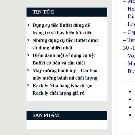
– Mo
– He
TIN TỨC
– Di
– Lay
Dụng cụ tiệc Buffet dùng để
– Cap
trang trí và bày biện bữa tiệc
– Tem
Những dụng cụ tiệc Buffet được
30 -
sử dụng nhiều nhất
– Vo
Điểm danh một số dụng cụ tiệc
– Mar
Buffet cơ bản và cần thiết
Máy nướng bánh mỳ – Các loại
– Bra
máy nướng bánh mì chất lượng
Rack ly Nhà hàng Khách sạn –
Rack ly chất lượng,giá rẻ
SẢN PHẨM