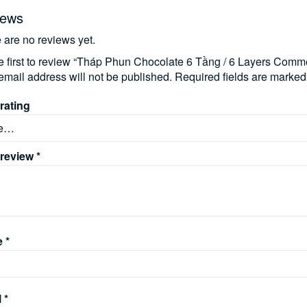
iews
 are no reviews yet.
e first to review “Tháp Phun Chocolate 6 Tầng / 6 Layers Comm
email address will not be published.
Required fields are marke
rating
 review
*
e
*
l
*