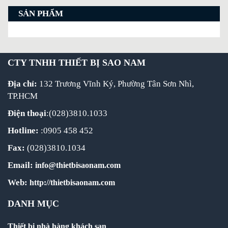
SẢN PHẨM
CTY TNHH THIẾT BỊ SAO NAM
Địa chỉ:
132 Trương Vĩnh Ký, Phường Tân Sơn Nhì,
TP.HCM
Điện thoại
:(028)3810.1033
Hotline:
:0905 458 452
Fax:
(028)3810.1034
Email:
info@thietbisaonam.com
Web:
http://thietbisaonam.com
DANH MỤC
Thiết bị nhà hàng khách sạn