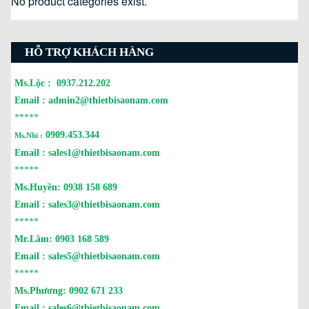
No product categories exist.
HỖ TRỢ KHÁCH HÀNG
Ms.Lộc :
0937.212.202
Email :
admin2@thietbisaonam.com
*****
0909.453.344
Ms.Nhi :
Email :
sales1@thietbisaonam.com
*****
Ms.Huyền:
0938 158 689
Email :
sales3@thietbisaonam.com
*****
Mr.Lâm:
0903 168 589
Email :
sales5@thietbisaonam.com
*****
Ms.Phương:
0902 671 233
Email :
sales6@thietbisaonam.com