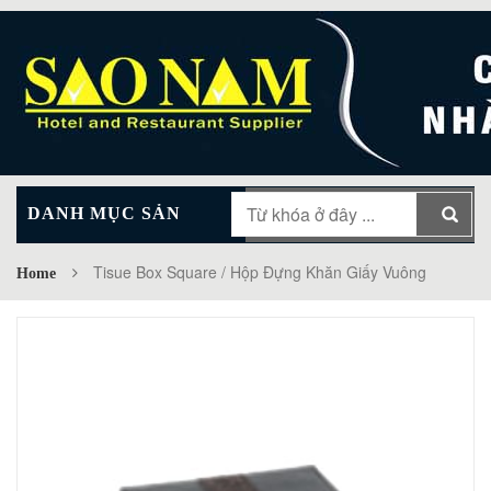
DANH MỤC SẢN
MAIN MENU
PHẨM
Tisue Box Square / Hộp Đựng Khăn Giấy Vuông
Home