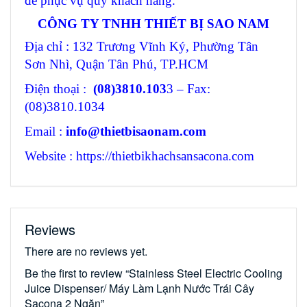
để phục vụ quý khách hàng.
CÔNG TY TNHH THIẾT BỊ SAO NAM
Địa chỉ : 132 Trương Vĩnh Ký, Phường Tân
Sơn Nhì, Quận Tân Phú, TP.HCM
Điện thoại :
(08)3810.103
3 – Fax:
(08)3810.1034
Email :
info@thietbisaonam.com
Website : https://thietbikhachsansacona.com
Reviews
There are no reviews yet.
Be the first to review “Stainless Steel Electric Cooling
Juice Dispenser/ Máy Làm Lạnh Nước Trái Cây
Sacona 2 Ngăn”