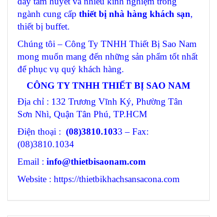
đầy tâm huyết và nhiều kinh nghiệm trong
ngành cung cấp
thiết bị nhà hàng khách sạn
,
thiết bị buffet.
Chúng tôi – Công Ty TNHH Thiết Bị Sao Nam
mong muốn mang đến những sản phẩm tốt nhất
để phục vụ quý khách hàng.
CÔNG TY TNHH THIẾT BỊ SAO NAM
Địa chỉ : 132 Trương Vĩnh Ký, Phường Tân
Sơn Nhì, Quận Tân Phú, TP.HCM
Điện thoại :
(08)3810.103
3 – Fax:
(08)3810.1034
Email :
info@thietbisaonam.com
Website : https://thietbikhachsansacona.com