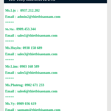
Ms.Lộc :
0937.212.202
Email :
admin2@thietbisaonam.com
*****
0909.453.344
Ms.Nhi :
Email :
sales1@thietbisaonam.com
*****
Ms.Huyền:
0938 158 689
Email :
sales3@thietbisaonam.com
*****
Mr.Lâm:
0903 168 589
Email :
sales5@thietbisaonam.com
*****
Ms.Phương:
0902 671 233
Email :
sales6@thietbisaonam.com
*****
Ms.Vy:
0909 036 619
Email :
saonam@thietbisaonam.com