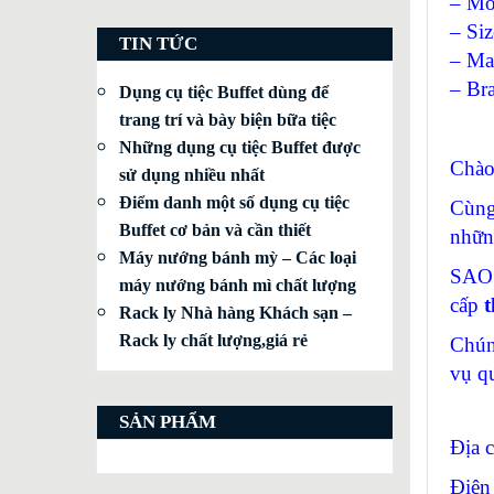
– Mo
– Si
TIN TỨC
– Mat
– Br
Dụng cụ tiệc Buffet dùng để
trang trí và bày biện bữa tiệc
Những dụng cụ tiệc Buffet được
Chào
sử dụng nhiều nhất
Điểm danh một số dụng cụ tiệc
Cùng
Buffet cơ bản và cần thiết
nhữn
Máy nướng bánh mỳ – Các loại
SAO 
máy nướng bánh mì chất lượng
cấp
t
Rack ly Nhà hàng Khách sạn –
Rack ly chất lượng,giá rẻ
Chún
vụ q
SẢN PHẨM
Địa 
Điện