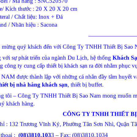
del / Mã hàng : SNC520570
ze/ Kích thước : 20 X 20 X 20 cm
eral / Chất liệu: Inox + Đá
and / Nhãn hiệu : Sacona
————————
 mừng quý khách đến với Công Ty TNHH Thiết Bị Sao N
 với sự phát triển của ngành Du Lịch, hệ thống
Khách S
g công ty cung cấp thiết bị khách sạn ra đời nhằm phục 
NAM được thành lập với những cá nhân đầy tâm huyết và
hiết bị nhà hàng khách sạn
, thiết bị buffet.
g tôi – Công Ty TNHH Thiết Bị Sao Nam mong muốn man
uý khách hàng.
CÔNG TY TNHH THIẾT B
chỉ : 132 Trương Vĩnh Ký, Phường Tân Sơn Nhì, Quận 
 thoại :
(08)3810.103
3 – Fax: (08)3810.1034