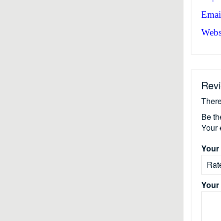
Emai
Websi
Rev
There
Be th
Your 
Your 
Your