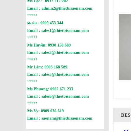
Ms.Lộc :
0937.212.202
Email :
admin2@thietbisaonam.com
*****
0909.453.344
Ms.Nhi :
Email :
sales1@thietbisaonam.com
*****
Ms.Huyền:
0938 158 689
Email :
sales3@thietbisaonam.com
*****
Mr.Lâm:
0903 168 589
Email :
sales5@thietbisaonam.com
*****
Ms.Phương:
0902 671 233
Email :
sales6@thietbisaonam.com
*****
Ms.Vy:
0909 036 619
DES
Email :
saonam@thietbisaonam.com