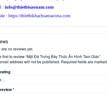
l :
info@thietbisaonam.com
te : https://thietbikhachsansacona.com
iews
 are no reviews yet.
e first to review “Mặt Đá Trưng Bày Thức Ăn Hình Tam Giác”
email address will not be published.
Required fields are marke
rating
 review
*