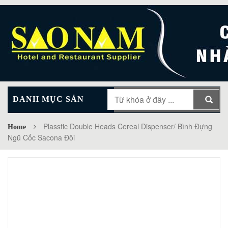
DANH MỤC SẢN
MAIN MENU
PHẨM
Plasstic Double Heads Cereal Dispenser/ Bình Đựng
Home
Ngũ Cốc Sacona Đôi