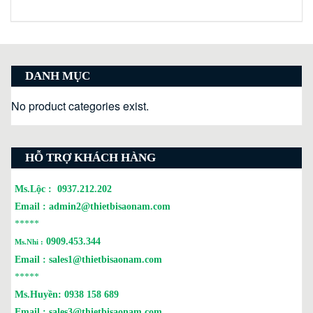
DANH MỤC
No product categories exist.
HỖ TRỢ KHÁCH HÀNG
Ms.Lộc :
0937.212.202
Email :
admin2@thietbisaonam.com
*****
0909.453.344
Ms.Nhi :
Email :
sales1@thietbisaonam.com
*****
Ms.Huyền:
0938 158 689
Email :
sales3@thietbisaonam.com