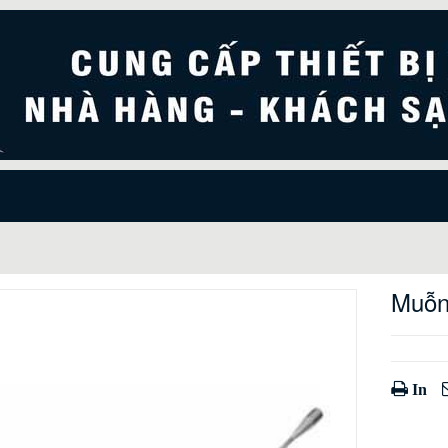
Muỗn
In