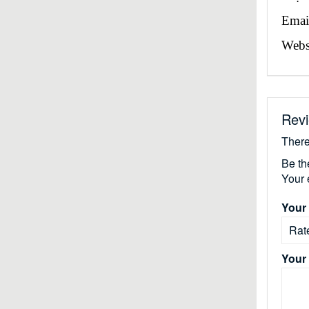
Emai
Websi
Rev
There
Be th
Your 
Your 
Your