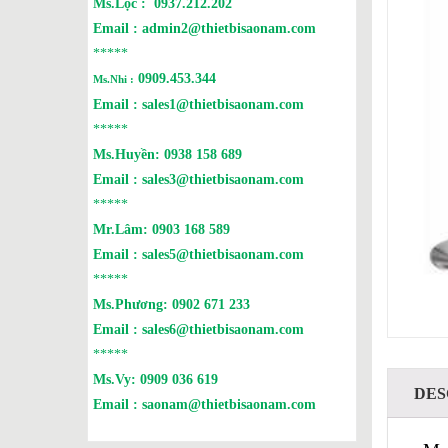
Ms.Lộc :
0937.212.202
Email :
admin2@thietbisaonam.com
*****
0909.453.344
Ms.Nhi :
Email :
sales1@thietbisaonam.com
*****
Ms.Huyền:
0938 158 689
Email :
sales3@thietbisaonam.com
*****
Mr.Lâm:
0903 168 589
Email :
sales5@thietbisaonam.com
*****
Ms.Phương:
0902 671 233
Email :
sales6@thietbisaonam.com
*****
Ms.Vy:
0909 036 619
DES
Email :
saonam@thietbisaonam.com