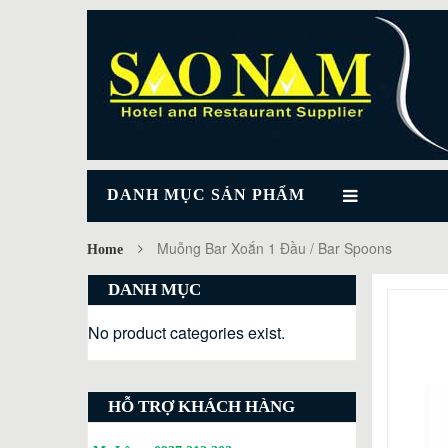
DANH MỤC SẢN PHẨM
Muỗng Bar Xoắn 1 Đầu / Bar Spoons
Home
DANH MỤC
No product categories exist.
HỖ TRỢ KHÁCH HÀNG