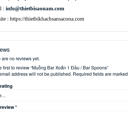
l :
info@thietbisaonam.com
te : https://thietbikhachsansacona.com
iews
 are no reviews yet.
e first to review “Muỗng Bar Xoắn 1 Đầu / Bar Spoons”
email address will not be published.
Required fields are marke
rating
 review
*