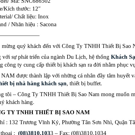
del/ Mã: SNC686502
e/Kích thước: 12″
erial/ Chất liệu: Inox
and / Nhãn hiệu : Sacona
———————
 mừng quý khách đến với Công Ty TNHH Thiết Bị Sao N
 với sự phát triển của ngành Du Lịch, hệ thống
Khách S
g công ty cung cấp thiết bị khách sạn ra đời nhằm phục 
NAM được thành lập với những cá nhân đầy tâm huyết và
hiết bị nhà hàng khách sạn
, thiết bị buffet.
g tôi – Công Ty TNHH Thiết Bị Sao Nam mong muốn man
uý khách hàng.
G TY TNHH THIẾT BỊ SAO NAM
chỉ : 132 Trương Vĩnh Ký, Phường Tân Sơn Nhì, Quận 
 thoại :
(08)3810.103
3 – Fax: (08)3810.1034