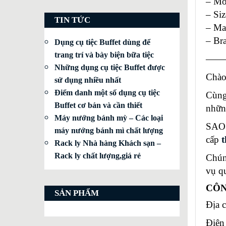
– Mo
– Siz
TIN TỨC
– Mat
– Br
Dụng cụ tiệc Buffet dùng để
trang trí và bày biện bữa tiệc
——
Những dụng cụ tiệc Buffet được
Chào
sử dụng nhiều nhất
Điểm danh một số dụng cụ tiệc
Cùng
Buffet cơ bản và cần thiết
nhữn
Máy nướng bánh mỳ – Các loại
SAO 
máy nướng bánh mì chất lượng
cấp
t
Rack ly Nhà hàng Khách sạn –
Rack ly chất lượng,giá rẻ
Chún
vụ q
CÔN
SẢN PHẨM
Địa 
Điện