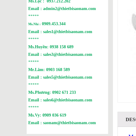
Ms.Lộc :
0937.212.202
Email :
admin2@thietbisaonam.com
*****
0909.453.344
Ms.Nhi :
Email :
sales1@thietbisaonam.com
*****
Ms.Huyền:
0938 158 689
Email :
sales3@thietbisaonam.com
*****
Mr.Lâm:
0903 168 589
Email :
sales5@thietbisaonam.com
*****
Ms.Phương:
0902 671 233
Email :
sales6@thietbisaonam.com
*****
Ms.Vy:
0909 036 619
DES
Email :
saonam@thietbisaonam.com