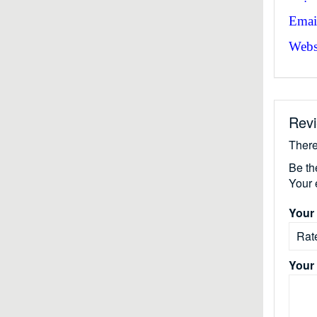
Emai
Websi
Rev
There
Be th
Your 
Your 
Your