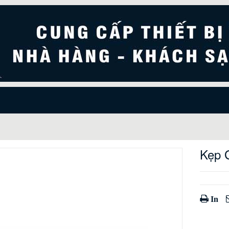
Kẹp 
In