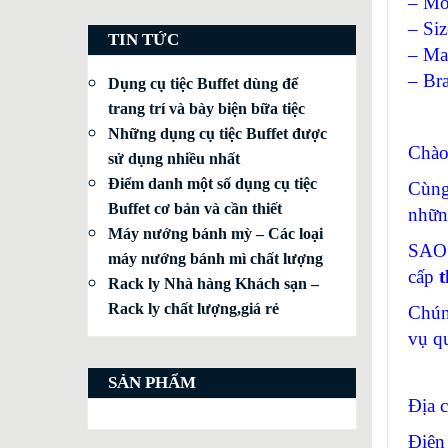
– Mo
– Si
TIN TỨC
– Mat
– Br
Dụng cụ tiệc Buffet dùng để
trang trí và bày biện bữa tiệc
Những dụng cụ tiệc Buffet được
Chào
sử dụng nhiều nhất
Điểm danh một số dụng cụ tiệc
Cùng
Buffet cơ bản và cần thiết
nhữn
Máy nướng bánh mỳ – Các loại
SAO 
máy nướng bánh mì chất lượng
cấp
t
Rack ly Nhà hàng Khách sạn –
Rack ly chất lượng,giá rẻ
Chún
vụ q
SẢN PHẨM
Địa 
Điện