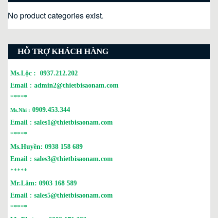
No product categories exist.
HỖ TRỢ KHÁCH HÀNG
Ms.Lộc :
0937.212.202
Email :
admin2@thietbisaonam.com
*****
0909.453.344
Ms.Nhi :
Email :
sales1@thietbisaonam.com
*****
Ms.Huyền:
0938 158 689
Email :
sales3@thietbisaonam.com
*****
Mr.Lâm:
0903 168 589
Email :
sales5@thietbisaonam.com
*****