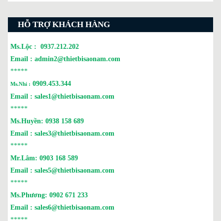
HỖ TRỢ KHÁCH HÀNG
Ms.Lộc :
0937.212.202
Email :
admin2@thietbisaonam.com
*****
0909.453.344
Ms.Nhi :
Email :
sales1@thietbisaonam.com
*****
Ms.Huyền:
0938 158 689
Email :
sales3@thietbisaonam.com
*****
Mr.Lâm:
0903 168 589
Email :
sales5@thietbisaonam.com
*****
Ms.Phương:
0902 671 233
Email :
sales6@thietbisaonam.com
*****