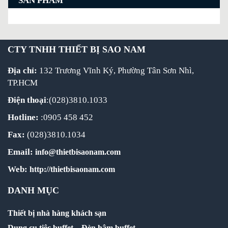
SẢN PHẨM
CTY TNHH THIẾT BỊ SAO NAM
Địa chỉ:
132 Trương Vĩnh Ký, Phường Tân Sơn Nhì,
TP.HCM
Điện thoại
:(028)3810.1033
Hotline:
:0905 458 452
Fax:
(028)3810.1034
Email:
info@thietbisaonam.com
Web:
http://thietbisaonam.com
DANH MỤC
Thiết bị nhà hàng khách sạn
Dụng cụ tiệc buffet
–
Đèn hâm buffet