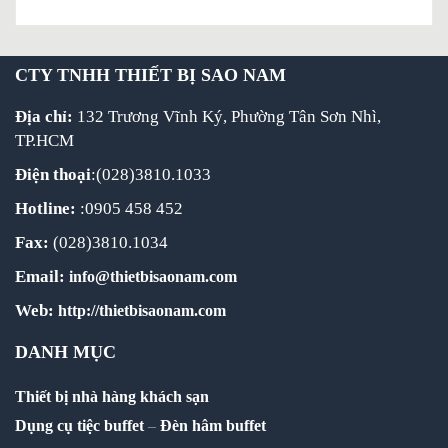
CTY TNHH THIẾT BỊ SAO NAM
Địa chỉ:
132 Trương Vĩnh Ký, Phường Tân Sơn Nhì,
TP.HCM
Điện thoại
:(028)3810.1033
Hotline:
:0905 458 452
Fax:
(028)3810.1034
Email:
info@thietbisaonam.com
Web:
http://thietbisaonam.com
DANH MỤC
Thiết bị nhà hàng khách sạn
Dụng cụ tiệc buffet
–
Đèn hâm buffet