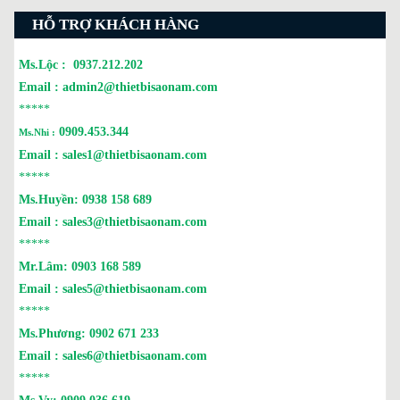
HỖ TRỢ KHÁCH HÀNG
Ms.Lộc :
0937.212.202
Email :
admin2@thietbisaonam.com
*****
0909.453.344
Ms.Nhi :
Email :
sales1@thietbisaonam.com
*****
Ms.Huyền:
0938 158 689
Email :
sales3@thietbisaonam.com
*****
Mr.Lâm:
0903 168 589
Email :
sales5@thietbisaonam.com
*****
Ms.Phương:
0902 671 233
Email :
sales6@thietbisaonam.com
*****