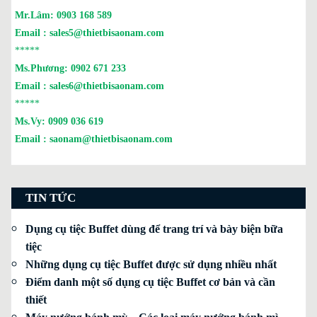
Mr.Lâm:
0903 168 589
Email :
sales5@thietbisaonam.com
*****
Ms.Phương:
0902 671 233
Email :
sales6@thietbisaonam.com
*****
Ms.Vy:
0909 036 619
Email :
saonam@thietbisaonam.com
TIN TỨC
Dụng cụ tiệc Buffet dùng để trang trí và bày biện bữa
tiệc
Những dụng cụ tiệc Buffet được sử dụng nhiều nhất
Điểm danh một số dụng cụ tiệc Buffet cơ bản và cần
thiết