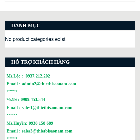
DANH MỤC
No product categories exist.
HỖ TRỢ KHÁCH HÀNG
Ms.Lộc :
0937.212.202
Email :
admin2@thietbisaonam.com
*****
0909.453.344
Ms.Nhi :
Email :
sales1@thietbisaonam.com
*****
Ms.Huyền:
0938 158 689
Email :
sales3@thietbisaonam.com
*****