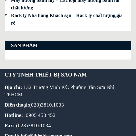
Máy nướng bánh mỳ – Các loại máy nướng bánh mì
chất lượng
Rack ly Nhà hàng Khách sạn – Rack ly chất lượng,giá
rẻ
SẢN PHẨM
CTY TNHH THIẾT BỊ SAO NAM
Địa chỉ:
132 Trương Vĩnh Ký, Phường Tân Sơn Nhì,
TP.HCM
Điện thoại
:(028)3810.1033
Hotline:
:0905 458 452
Fax:
(028)3810.1034
Email:
info@thietbisaonam.com