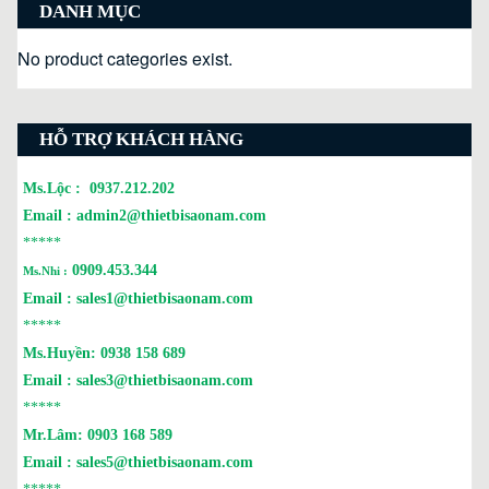
DANH MỤC
No product categories exist.
HỖ TRỢ KHÁCH HÀNG
Ms.Lộc :
0937.212.202
Email :
admin2@thietbisaonam.com
*****
0909.453.344
Ms.Nhi :
Email :
sales1@thietbisaonam.com
*****
Ms.Huyền:
0938 158 689
Email :
sales3@thietbisaonam.com
*****
Mr.Lâm:
0903 168 589
Email :
sales5@thietbisaonam.com