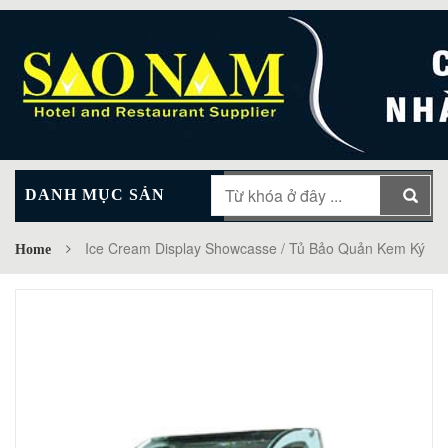
DANH MỤC SẢN
MAIN MENU
PHẨM
Ice Cream Display Showcasse / Tủ Bảo Quản Kem Ký
Home