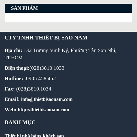
SẢN PHẨM
CTY TNHH THIẾT BỊ SAO NAM
Địa chỉ:
132 Trương Vĩnh Ký, Phường Tân Sơn Nhì,
TP.HCM
Điện thoại
:(028)3810.1033
Hotline:
:0905 458 452
Fax:
(028)3810.1034
Email:
info@thietbisaonam.com
Web:
http://thietbisaonam.com
DANH MỤC
Thiết bị nhà hàng khách sạn