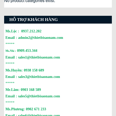
No product categories exist.
HỖ TRỢ KHÁCH HÀNG
Ms.Lộc :
0937.212.202
Email :
admin2@thietbisaonam.com
*****
0909.453.344
Ms.Nhi :
Email :
sales1@thietbisaonam.com
*****
Ms.Huyền:
0938 158 689
Email :
sales3@thietbisaonam.com
*****
Mr.Lâm:
0903 168 589
Email :
sales5@thietbisaonam.com
*****
Ms.Phương:
0902 671 233
Email :
sales6@thietbisaonam.com