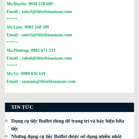
Ms.Huyền:
0938 158 689
Email :
sales3@thietbisaonam.com
*****
Mr.Lâm:
0903 168 589
Email :
sales5@thietbisaonam.com
*****
Ms.Phương:
0902 671 233
Email :
sales6@thietbisaonam.com
*****
Ms.Vy:
0909 036 619
Email :
saonam@thietbisaonam.com
TIN TỨC
Dụng cụ tiệc Buffet dùng để trang trí và bày biện bữa
tiệc
Những dụng cụ tiệc Buffet được sử dụng nhiều nhất