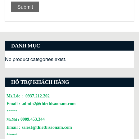
DANH MỤC
No product categories exist.
HỖ TRỢ KHÁCH HÀNG
Ms.Lộc :
0937.212.202
Email :
admin2@thietbisaonam.com
*****
0909.453.344
Ms.Nhi :
Email :
sales1@thietbisaonam.com
*****