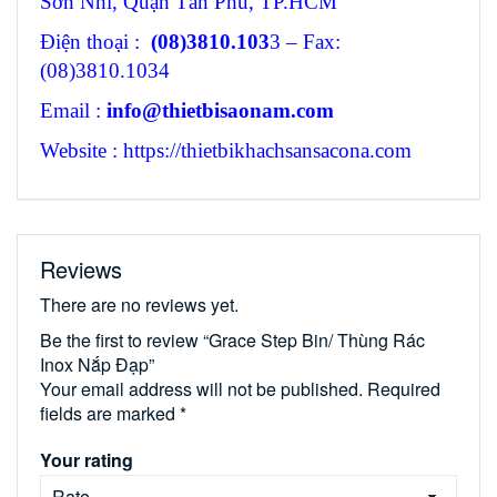
Sơn Nhì, Quận Tân Phú, TP.HCM
Điện thoại :
(08)3810.103
3 – Fax:
(08)3810.1034
Email :
info@thietbisaonam.com
Website : https://thietbikhachsansacona.com
Reviews
There are no reviews yet.
Be the first to review “Grace Step Bin/ Thùng Rác
Inox Nắp Đạp”
Your email address will not be published.
Required
fields are marked
*
Your rating