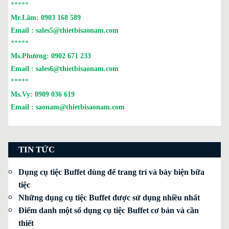
*****
Mr.Lâm:
0903 168 589
Email :
sales5@thietbisaonam.com
*****
Ms.Phương:
0902 671 233
Email :
sales6@thietbisaonam.com
*****
Ms.Vy:
0909 036 619
Email :
saonam@thietbisaonam.com
TIN TỨC
Dụng cụ tiệc Buffet dùng để trang trí và bày biện bữa
tiệc
Những dụng cụ tiệc Buffet được sử dụng nhiều nhất
Điểm danh một số dụng cụ tiệc Buffet cơ bản và cần
thiết