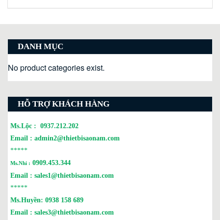
DANH MỤC
No product categories exist.
HỖ TRỢ KHÁCH HÀNG
Ms.Lộc :
0937.212.202
Email :
admin2@thietbisaonam.com
*****
0909.453.344
Ms.Nhi :
Email :
sales1@thietbisaonam.com
*****
Ms.Huyền:
0938 158 689
Email :
sales3@thietbisaonam.com