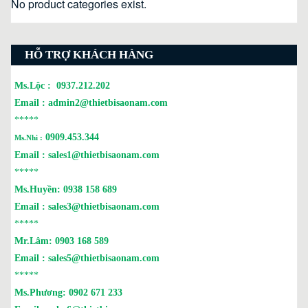
No product categories exist.
HỖ TRỢ KHÁCH HÀNG
Ms.Lộc :
0937.212.202
Email :
admin2@thietbisaonam.com
*****
0909.453.344
Ms.Nhi :
Email :
sales1@thietbisaonam.com
*****
Ms.Huyền:
0938 158 689
Email :
sales3@thietbisaonam.com
*****
Mr.Lâm:
0903 168 589
Email :
sales5@thietbisaonam.com
*****
Ms.Phương:
0902 671 233