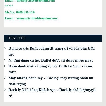
Email :
sales6@thietbisaonam.com
*****
Ms.Vy:
0909 036 619
Email :
saonam@thietbisaonam.com
TIN TỨC
Dụng cụ tiệc Buffet dùng để trang trí và bày biện bữa
tiệc
Những dụng cụ tiệc Buffet được sử dụng nhiều nhất
Điểm danh một số dụng cụ tiệc Buffet cơ bản và cần
thiết
Máy nướng bánh mỳ – Các loại máy nướng bánh mì
chất lượng
Rack ly Nhà hàng Khách sạn – Rack ly chất lượng,giá
rẻ