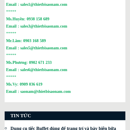
Email :
sales1@thietbisaonam.com
*****
Ms.Huyền:
0938 158 689
Email :
sales3@thietbisaonam.com
*****
Mr.Lâm:
0903 168 589
Email :
sales5@thietbisaonam.com
*****
Ms.Phương:
0902 671 233
Email :
sales6@thietbisaonam.com
*****
Ms.Vy:
0909 036 619
Email :
saonam@thietbisaonam.com
TIN TỨC
Dụng cụ tiệc Buffet dùng để trang trí và bày biện bữa