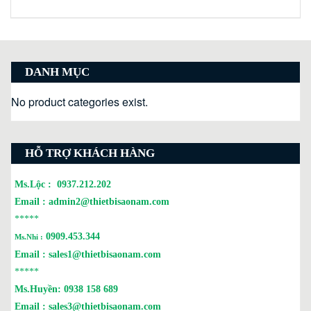
DANH MỤC
No product categories exist.
HỖ TRỢ KHÁCH HÀNG
Ms.Lộc :
0937.212.202
Email :
admin2@thietbisaonam.com
*****
0909.453.344
Ms.Nhi :
Email :
sales1@thietbisaonam.com
*****
Ms.Huyền:
0938 158 689
Email :
sales3@thietbisaonam.com