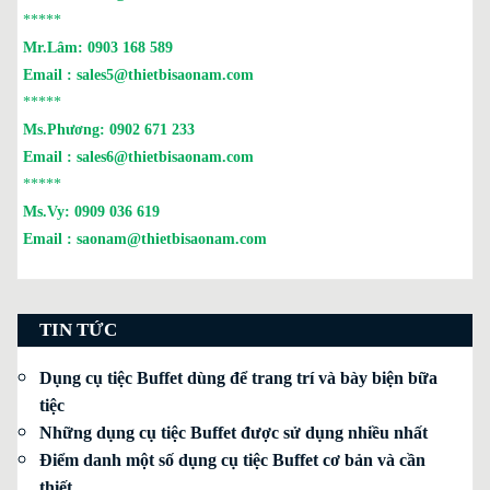
*****
Mr.Lâm:
0903 168 589
Email :
sales5@thietbisaonam.com
*****
Ms.Phương:
0902 671 233
Email :
sales6@thietbisaonam.com
*****
Ms.Vy:
0909 036 619
Email :
saonam@thietbisaonam.com
TIN TỨC
Dụng cụ tiệc Buffet dùng để trang trí và bày biện bữa
tiệc
Những dụng cụ tiệc Buffet được sử dụng nhiều nhất
Điểm danh một số dụng cụ tiệc Buffet cơ bản và cần
thiết