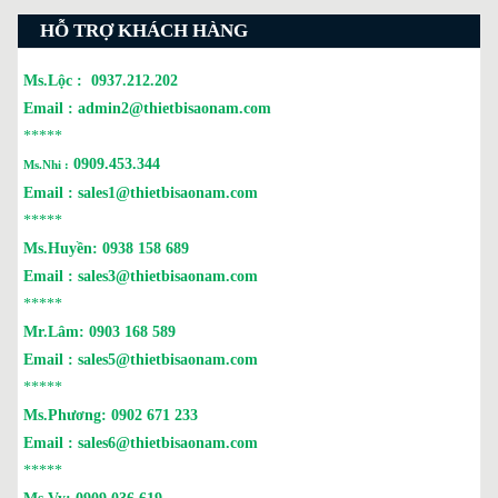
HỖ TRỢ KHÁCH HÀNG
Ms.Lộc :
0937.212.202
Email :
admin2@thietbisaonam.com
*****
0909.453.344
Ms.Nhi :
Email :
sales1@thietbisaonam.com
*****
Ms.Huyền:
0938 158 689
Email :
sales3@thietbisaonam.com
*****
Mr.Lâm:
0903 168 589
Email :
sales5@thietbisaonam.com
*****
Ms.Phương:
0902 671 233
Email :
sales6@thietbisaonam.com
*****