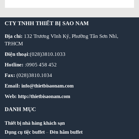
CTY TNHH THIẾT BỊ SAO NAM
Địa chỉ:
132 Trương Vĩnh Ký, Phường Tân Sơn Nhì,
TP.HCM
Điện thoại
:(028)3810.1033
Hotline:
:0905 458 452
Fax:
(028)3810.1034
Email:
info@thietbisaonam.com
Web:
http://thietbisaonam.com
DANH MỤC
Thiết bị nhà hàng khách sạn
Dụng cụ tiệc buffet
–
Đèn hâm buffet