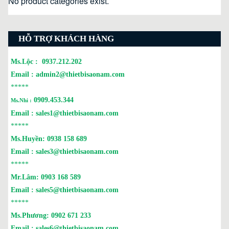
No product categories exist.
HỖ TRỢ KHÁCH HÀNG
Ms.Lộc :
0937.212.202
Email :
admin2@thietbisaonam.com
*****
0909.453.344
Ms.Nhi :
Email :
sales1@thietbisaonam.com
*****
Ms.Huyền:
0938 158 689
Email :
sales3@thietbisaonam.com
*****
Mr.Lâm:
0903 168 589
Email :
sales5@thietbisaonam.com
*****
Ms.Phương:
0902 671 233
Email :
sales6@thietbisaonam.com