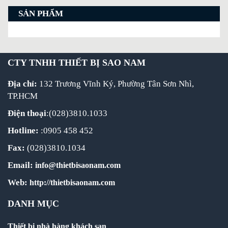
SẢN PHẨM
CTY TNHH THIẾT BỊ SAO NAM
Địa chỉ:
132 Trương Vĩnh Ký, Phường Tân Sơn Nhì,
TP.HCM
Điện thoại
:(028)3810.1033
Hotline:
:0905 458 452
Fax:
(028)3810.1034
Email:
info@thietbisaonam.com
Web:
http://thietbisaonam.com
DANH MỤC
Thiết bị nhà hàng khách sạn