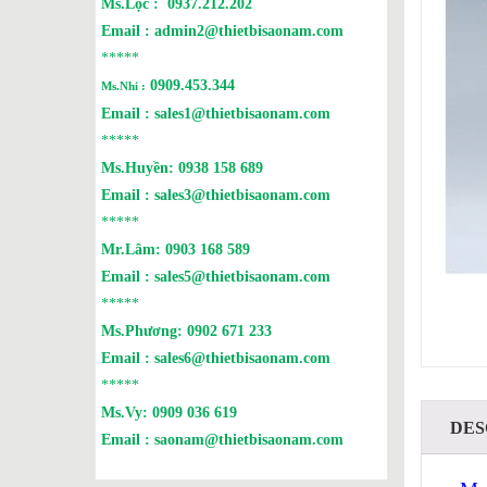
Ms.Lộc :
0937.212.202
Email :
admin2@thietbisaonam.com
*****
0909.453.344
Ms.Nhi :
Email :
sales1@thietbisaonam.com
*****
Ms.Huyền:
0938 158 689
Email :
sales3@thietbisaonam.com
*****
Mr.Lâm:
0903 168 589
Email :
sales5@thietbisaonam.com
*****
Ms.Phương:
0902 671 233
Email :
sales6@thietbisaonam.com
*****
Ms.Vy:
0909 036 619
DES
Email :
saonam@thietbisaonam.com