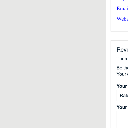
Emai
Websi
Rev
There
Be th
Your 
Your 
Your