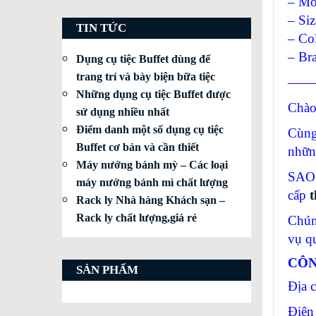
– Mo
– Si
TIN TỨC
– Co
– Br
Dụng cụ tiệc Buffet dùng để
trang trí và bày biện bữa tiệc
——
Những dụng cụ tiệc Buffet được
Chào
sử dụng nhiều nhất
Điểm danh một số dụng cụ tiệc
Cùng
Buffet cơ bản và cần thiết
nhữn
Máy nướng bánh mỳ – Các loại
SAO 
máy nướng bánh mì chất lượng
cấp
t
Rack ly Nhà hàng Khách sạn –
Rack ly chất lượng,giá rẻ
Chún
vụ q
CÔN
SẢN PHẨM
Địa 
Điện