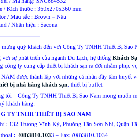
del / Mã hàng: SNC684532
ze / Kích thước : 360x270x360 mm
lor / Màu sắc : Brown – Nâu
and / Nhãn hiệu : Sacona
———————
 mừng quý khách đến với Công Ty TNHH Thiết Bị Sao N
 với sự phát triển của ngành Du Lịch, hệ thống
Khách S
g công ty cung cấp thiết bị khách sạn ra đời nhằm phục 
NAM được thành lập với những cá nhân đầy tâm huyết và
hiết bị nhà hàng khách sạn
, thiết bị buffet.
g tôi – Công Ty TNHH Thiết Bị Sao Nam mong muốn man
uý khách hàng.
G TY TNHH THIẾT BỊ SAO NAM
chỉ : 132 Trương Vĩnh Ký, Phường Tân Sơn Nhì, Quận 
 thoại :
(08)3810.103
3 – Fax: (08)3810.1034