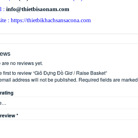
l :
info@thietbisaonam.com
te : https://thietbikhachsansacona.com
iews
 are no reviews yet.
e first to review “Giỏ Đựng Đồ Giơ / Raise Basket”
email address will not be published.
Required fields are marke
rating
 review
*