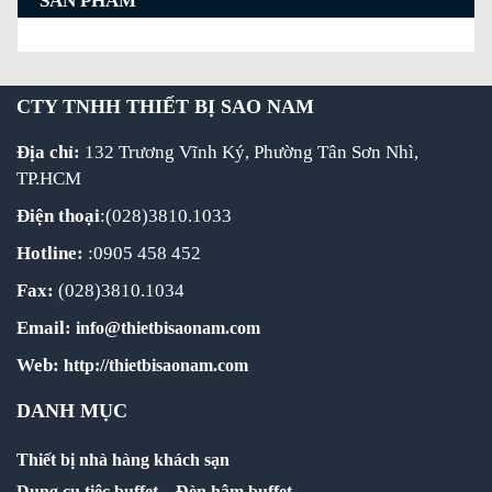
SẢN PHẨM
CTY TNHH THIẾT BỊ SAO NAM
Địa chỉ:
132 Trương Vĩnh Ký, Phường Tân Sơn Nhì,
TP.HCM
Điện thoại
:(028)3810.1033
Hotline:
:0905 458 452
Fax:
(028)3810.1034
Email:
info@thietbisaonam.com
Web:
http://thietbisaonam.com
DANH MỤC
Thiết bị nhà hàng khách sạn
Dụng cụ tiệc buffet
–
Đèn hâm buffet