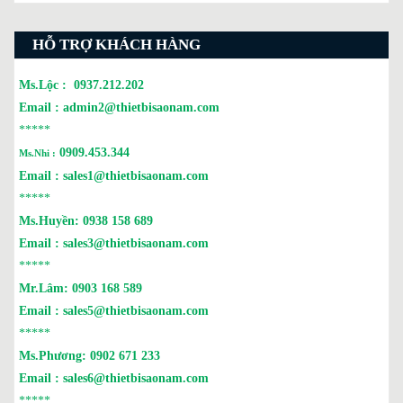
HỖ TRỢ KHÁCH HÀNG
Ms.Lộc :
0937.212.202
Email :
admin2@thietbisaonam.com
*****
0909.453.344
Ms.Nhi :
Email :
sales1@thietbisaonam.com
*****
Ms.Huyền:
0938 158 689
Email :
sales3@thietbisaonam.com
*****
Mr.Lâm:
0903 168 589
Email :
sales5@thietbisaonam.com
*****
Ms.Phương:
0902 671 233
Email :
sales6@thietbisaonam.com
*****